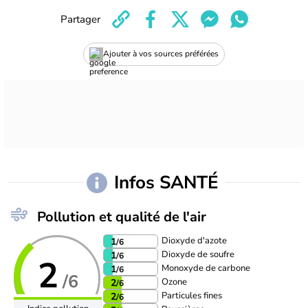
Partager
Ajouter à vos sources préférées
Infos SANTÉ
Pollution et qualité de l'air
Dioxyde d'azote
1
/6
Dioxyde de soufre
1
/6
2
Monoxyde de carbone
1
/6
/6
Ozone
2
/6
Particules fines
2
/6