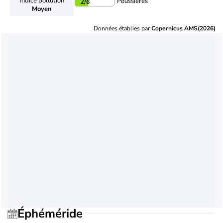
Indice pollution
Poussières
2
/6
Moyen
Données établies par
Copernicus AMS(2026)
Éphéméride