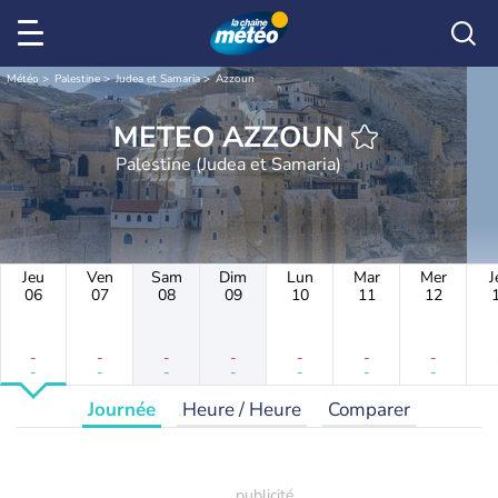
Météo
Palestine
Judea et Samaria
Azzoun
METEO AZZOUN
Palestine (Judea et Samaria)
Jeu
Ven
Sam
Dim
Lun
Mar
Mer
J
06
07
08
09
10
11
12
-
-
-
-
-
-
-
-
-
-
-
-
-
-
Journée
Heure / Heure
Comparer