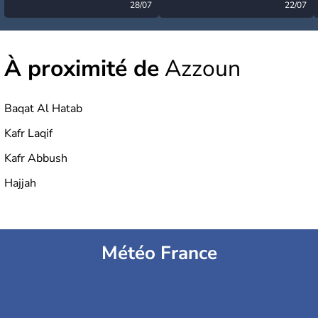
désormais levée
28/07
très calme à ce stade ?
22/07
À proximité de
Azzoun
Baqat Al Hatab
Kafr Laqif
Kafr Abbush
Hajjah
Météo France