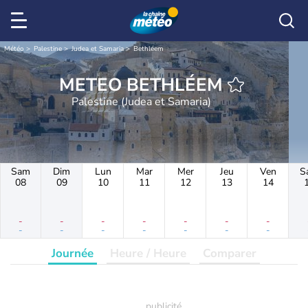
Météo
Palestine
Judea et Samaria
Bethléem
METEO BETHLÉEM
Palestine (Judea et Samaria)
Sam
Dim
Lun
Mar
Mer
Jeu
Ven
S
08
09
10
11
12
13
14
-
-
-
-
-
-
-
-
-
-
-
-
-
-
Journée
Heure / Heure
Comparer