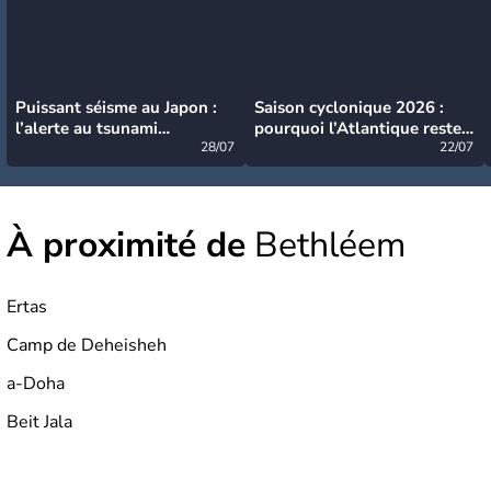
Puissant séisme au Japon :
Saison cyclonique 2026 :
l’alerte au tsunami
pourquoi l’Atlantique reste
désormais levée
28/07
très calme à ce stade ?
22/07
À proximité de
Bethléem
Ertas
Camp de Deheisheh
a-Doha
Beit Jala