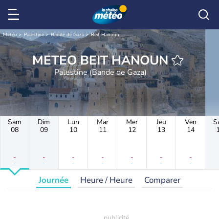
Météo
Palestine
Bande de Gaza
Beit Hanoun
METEO BEIT HANOUN
Palestine (Bande de Gaza)
Sam
Dim
Lun
Mar
Mer
Jeu
Ven
S
08
09
10
11
12
13
14
-
-
-
-
-
-
-
-
-
-
-
-
-
-
Journée
Heure / Heure
Comparer