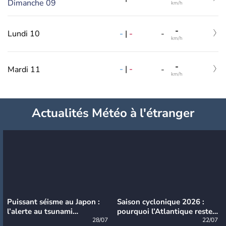
Dimanche 09
km/h
-
-
|
-
Lundi 10
-
km/h
-
-
|
-
Mardi 11
-
km/h
Actualités Météo à l'étranger
Puissant séisme au Japon :
Saison cyclonique 2026 :
l’alerte au tsunami
pourquoi l’Atlantique reste
désormais levée
28/07
très calme à ce stade ?
22/07