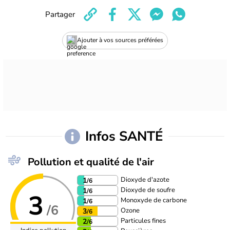
Partager
Ajouter à vos sources préférées
Infos SANTÉ
Pollution et qualité de l'air
Dioxyde d'azote
1
/6
Dioxyde de soufre
1
/6
3
Monoxyde de carbone
1
/6
/6
Ozone
3
/6
Particules fines
2
/6