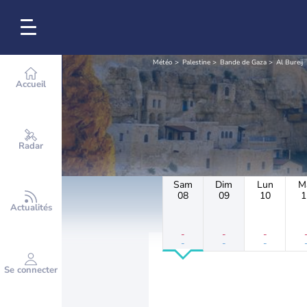
Météo
Palestine
Bande de Gaza
Al Bureij
Accueil
Radar
Sam
Dim
Lun
M
08
09
10
1
Actualités
-
-
-
-
-
-
Se connecter