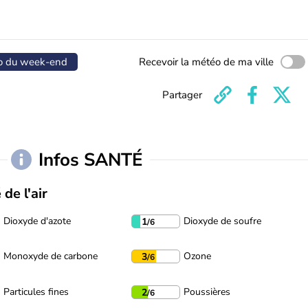
o du week-end
Recevoir la météo de ma ville
Partager
Infos SANTÉ
 de l'air
Dioxyde d'azote
Dioxyde de soufre
1
/6
Monoxyde de carbone
Ozone
3
/6
Particules fines
Poussières
2
/6