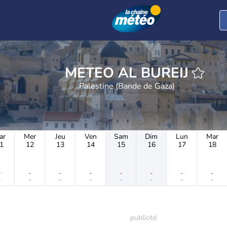
METEO AL BUREIJ
Palestine (Bande de Gaza)
ar
Mer
Jeu
Ven
Sam
Dim
Lun
Mar
1
12
13
14
15
16
17
18
-
-
-
-
-
-
-
-
-
-
-
-
-
-
-
-