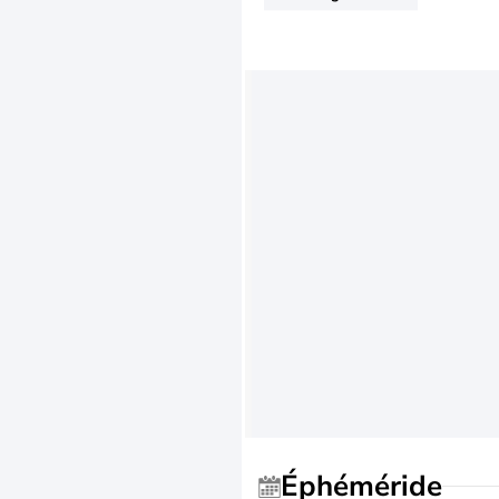
Éphéméride