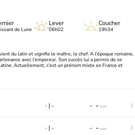
rnier
Lever
Coucher
oissant de Lune
06h02
19h34
t du latin et signifie le maître, le chef. A l’époque romaine,
partenance avec l’empereur. Son succès lui a permis de se
latine. Actuellement, c’est un prénom mixte en France et
-
|
-
-
-
km/h
-
|
-
-
-
km/h