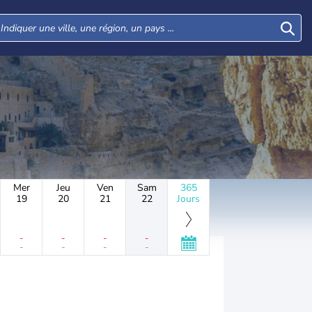
Mer
Jeu
Ven
Sam
365
19
20
21
22
Jours
-
-
-
-
-
-
-
-