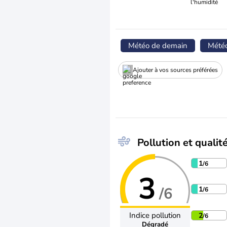
l'humidité
Météo de demain
Mété
Ajouter à vos sources préférées
Pollution et qualité
1
/6
3
/6
1
/6
Indice pollution
2
/6
Dégradé