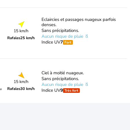
Eclaircies et passages nuageux parfois
denses.
Sans précipitations.
15 km/h
Aucun risque de pluie
Rafales
25 km/h
Indice UV
7
Fort
Ciel à moitié nuageux.
Sans précipitations.
15 km/h
Aucun risque de pluie
Rafales
30 km/h
du
Indice UV
9
Très fort