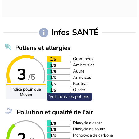
Infos SANTÉ
Pollens et allergies
Graminées
3
/5
Ambroisies
1
/5
3
Aulne
1
/5
/5
Armoises
1
/5
Bouleau
1
/5
Indice pollinique
Olivier
1
/5
Moyen
Voir tous les pollens
Pollution et qualité de l'air
Dioxyde d'azote
1
/6
Dioxyde de soufre
1
/6
2
Monoxyde de carbone
1
/6