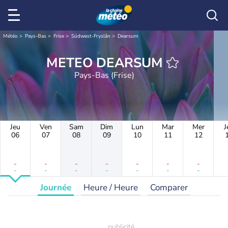
Météo
Pays-Bas
Frise
Súdwest-Fryslân
Dearsum
METEO DEARSUM
Pays-Bas (Frise)
Jeu
Ven
Sam
Dim
Lun
Mar
Mer
J
06
07
08
09
10
11
12
-
-
-
-
-
-
-
-
-
-
-
-
-
-
Journée
Heure / Heure
Comparer