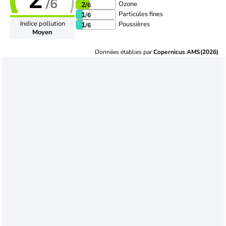
/6
Ozone
2
/6
Particules fines
1
/6
Indice pollution
Poussières
1
/6
Moyen
Données établies par
Copernicus AMS(2026)