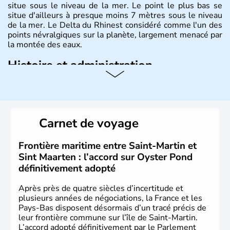
situe sous le niveau de la mer. Le point le plus bas se
situe d'ailleurs à presque moins 7 mètres sous le niveau
de la mer. Le Delta du Rhinest considéré comme l'un des
points névralgiques sur la planète, largement menacé par
la montée des eaux.
Histoire et administration
Monarchie constitutionnelle de près de 18 millions
d'habitants, les Pays-Bas ont pour capitale Amsterdam.
D'autres villes jouissent d'une grande importance,
Rotterdam pour le trafic commercial, et La Haye pour son
Carnet de voyage
rôle dans la construction européenne. Le pays est
représenté par le Roi Willem-Alexander.depuis le 30
avril 2013.
Frontière maritime entre Saint-Martin et
Sint Maarten : l’accord sur Oyster Pond
définitivement adopté
Après près de quatre siècles d’incertitude et
plusieurs années de négociations, la France et les
Pays-Bas disposent désormais d’un tracé précis de
leur frontière commune sur l’île de Saint-Martin.
L’accord adopté définitivement par le Parlement