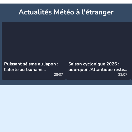
Actualités Météo à l'étranger
Puissant séisme au Japon :
Saison cyclonique 2026 :
l’alerte au tsunami
pourquoi l’Atlantique reste
désormais levée
28/07
très calme à ce stade ?
22/07