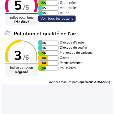
5
Graminées
2
/5
/5
Ambroisies
1
/5
Aulne
1
/5
Indice pollinique
Voir tous les pollens
Très élevé
Pollution et qualité de l'air
Dioxyde d'azote
1
/6
Dioxyde de soufre
1
/6
3
Monoxyde de carbone
2
/6
/6
Ozone
3
/6
Particules fines
3
/6
Indice pollution
Poussières
2
/6
Dégradé
Données établies par
Copernicus AMS(2026)