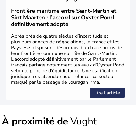
représenté par le Roi Willem-Alexander.depuis le 30
avril 2013.
Frontière maritime entre Saint-Martin et
Sint Maarten : l’accord sur Oyster Pond
définitivement adopté
Après près de quatre siècles d’incertitude et
plusieurs années de négociations, la France et les
Pays-Bas disposent désormais d’un tracé précis de
leur frontière commune sur l’île de Saint-Martin.
L’accord adopté définitivement par le Parlement
français partage notamment les eaux d’Oyster Pond
selon le principe d’équidistance. Une clarification
juridique très attendue pour relancer ce secteur
marqué par le passage de l’ouragan Irma.
Lire l'article
À proximité de
Vught