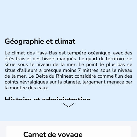
Géographie et climat
Le climat des Pays-Bas est tempéré océanique, avec des
étés frais et des hivers marqués. Le quart du territoire se
situe sous le niveau de la mer. Le point le plus bas se
situe d'ailleurs à presque moins 7 mètres sous le niveau
de la mer. Le Delta du Rhinest considéré comme l'un des
points névralgiques sur la planète, largement menacé par
la montée des eaux.
Histoire et administration
Monarchie constitutionnelle de près de 18 millions
d'habitants, les Pays-Bas ont pour capitale Amsterdam.
D'autres villes jouissent d'une grande importance,
Rotterdam pour le trafic commercial, et La Haye pour son
Carnet de voyage
rôle dans la construction européenne. Le pays est