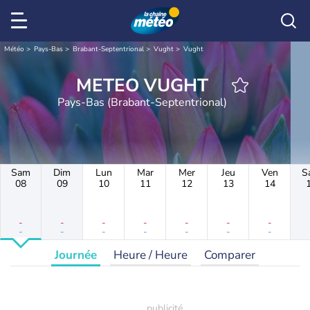
Météo
Pays-Bas
Brabant-Septentrional
Vught
Vught
METEO VUGHT
Pays-Bas (Brabant-Septentrional)
Sam
Dim
Lun
Mar
Mer
Jeu
Ven
S
08
09
10
11
12
13
14
-
-
-
-
-
-
-
-
-
-
-
-
-
-
Journée
Heure / Heure
Comparer