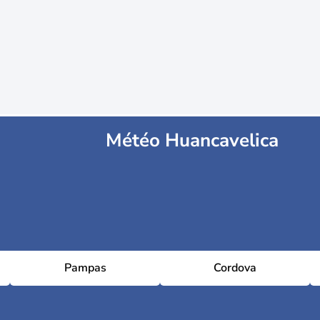
Météo Huancavelica
Pampas
Cordova