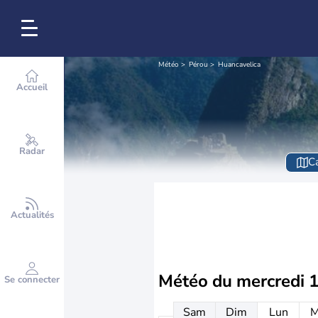
Météo
Pérou
Huancavelica
Accueil
Radar
Ca
Actualités
Météo du
mercredi 
Se connecter
Sam
Dim
Lun
M