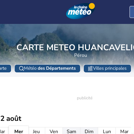
CARTE METEO HUANCAVELI
Pérou
rte
Météo
des Départements
Villes principales
12 août
ar
Mer
Jeu
Ven
Sam
Dim
Lun
Mar