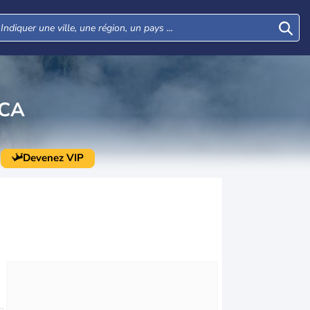
CA
Devenez VIP
Mer
Jeu
Ven
Sam