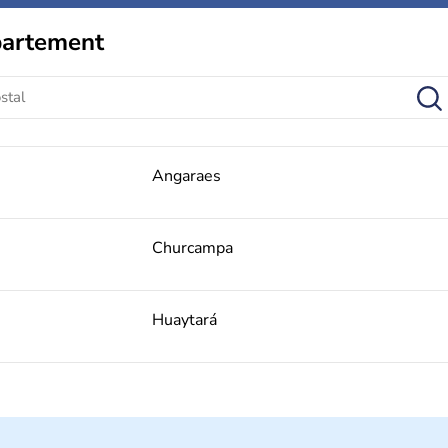
partement
Angaraes
Churcampa
Huaytará