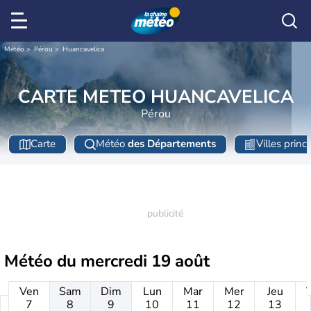
Météo
Pérou
Huancavelica
CARTE METEO HUANCAVELICA
Pérou
Carte
Météo
des Départements
Villes princ
Météo du
mercredi 19 août
Ven
Sam
Dim
Lun
Mar
Mer
Jeu
7
8
9
10
11
12
13