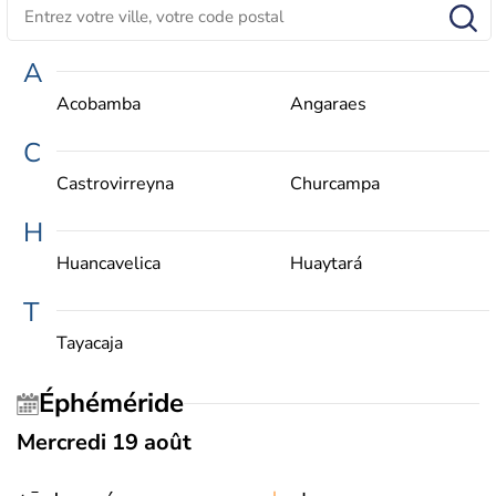
A
Acobamba
Angaraes
C
Castrovirreyna
Churcampa
H
Huancavelica
Huaytará
T
Tayacaja
Éphéméride
Mercredi 19 août