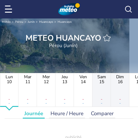
Météo
Pérou
Junín
Huancayo
Huancayo
METEO HUANCAYO
Pérou (Junín)
Lun
Mar
Mer
Jeu
Ven
Sam
Dim
L
10
11
12
13
14
15
16
-
-
-
-
-
-
-
-
-
-
-
-
-
-
Journée
Heure / Heure
Comparer