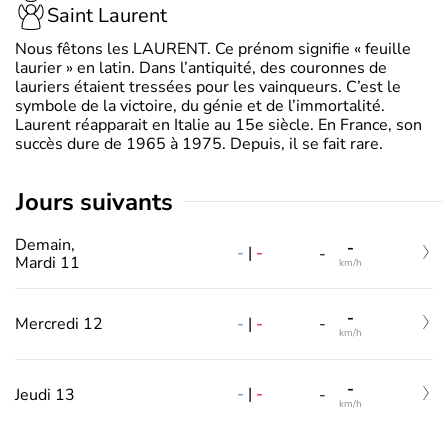
Saint Laurent
Nous fêtons les LAURENT. Ce prénom signifie « feuille
laurier » en latin. Dans l’antiquité, des couronnes de
lauriers étaient tressées pour les vainqueurs. C’est le
symbole de la victoire, du génie et de l’immortalité.
Laurent réapparait en Italie au 15e siècle. En France, son
succès dure de 1965 à 1975. Depuis, il se fait rare.
jours suivants
Demain,
-
-
|
-
-
Mardi 11
km/h
-
-
|
-
Mercredi 12
-
km/h
-
-
|
-
Jeudi 13
-
km/h