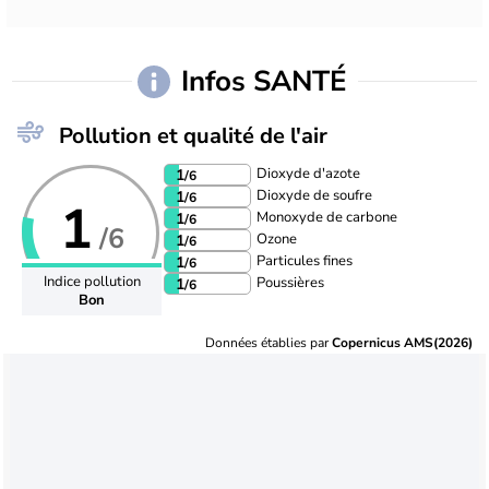
Infos SANTÉ
Pollution et qualité de l'air
Dioxyde d'azote
1
/6
Dioxyde de soufre
1
/6
1
Monoxyde de carbone
1
/6
/6
Ozone
1
/6
Particules fines
1
/6
Indice pollution
Poussières
1
/6
Bon
Données établies par
Copernicus AMS(2026)