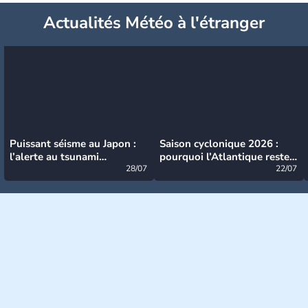
Actualités Météo à l'étranger
Puissant séisme au Japon :
Saison cyclonique 2026 :
l’alerte au tsunami
pourquoi l’Atlantique reste
désormais levée
28/07
très calme à ce stade ?
22/07