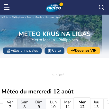
Météo
Philippines
Metro Manila
Krus na Ligas
METEO KRUS NA LIGAS
Metro Manila - Philippines
Villes principales
Carte
Devenez VIP
Météo du
mercredi 12 août
Ven
Sam
Dim
Lun
Mar
Mer
Jeu
7
8
9
10
11
12
13