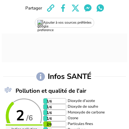
Partager
Ajouter à vos sources préférées
Infos SANTÉ
Pollution et qualité de l'air
Dioxyde d'azote
1
/6
Dioxyde de soufre
1
/6
2
Monoxyde de carbone
1
/6
/6
Ozone
1
/6
Particules fines
2
/6