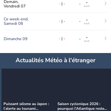
Demain,
-
-
|
-
-
Vendredi 07
km/h
Ce week-end,
-
-
|
-
-
Samedi 08
km/h
-
-
|
-
Dimanche 09
-
km/h
Actualités Météo à l'étranger
Puissant séisme au Japon :
Saison cyclonique 2026 :
l’alerte au tsunami
pourquoi l’Atlantique reste