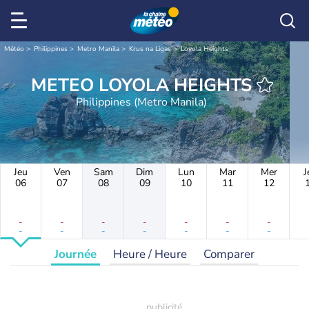
Météo
Philippines
Metro Manila
Krus na Ligas
Loyola Heights
METEO LOYOLA HEIGHTS
Philippines (Metro Manila)
Jeu
Ven
Sam
Dim
Lun
Mar
Mer
J
06
07
08
09
10
11
12
-
-
-
-
-
-
-
-
-
-
-
-
-
-
Journée
Heure / Heure
Comparer