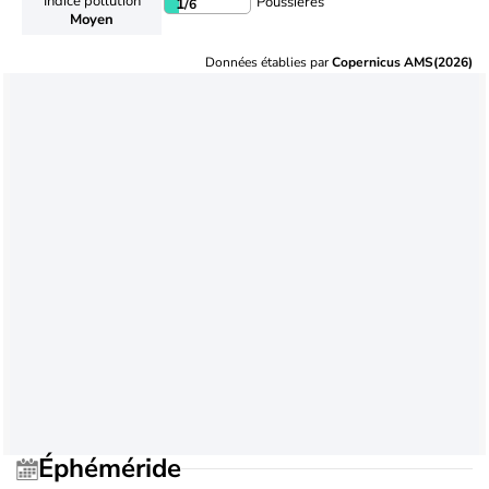
Indice pollution
Poussières
1
/6
Moyen
Données établies par
Copernicus AMS(2026)
Éphéméride