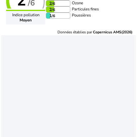
2
/6
Ozone
2
/6
Particules fines
2
/6
Indice pollution
Poussières
1
/6
Moyen
Données établies par
Copernicus AMS(2026)