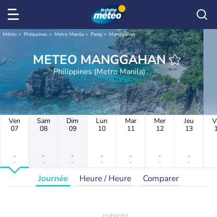
Météo
Philippines
Metro Manila
Pasig
Manggahan
METEO MANGGAHAN
Philippines (Metro Manila)
Ven
Sam
Dim
Lun
Mar
Mer
Jeu
V
07
08
09
10
11
12
13
-
-
-
-
-
-
-
-
-
-
-
-
-
-
Journée
Heure / Heure
Comparer