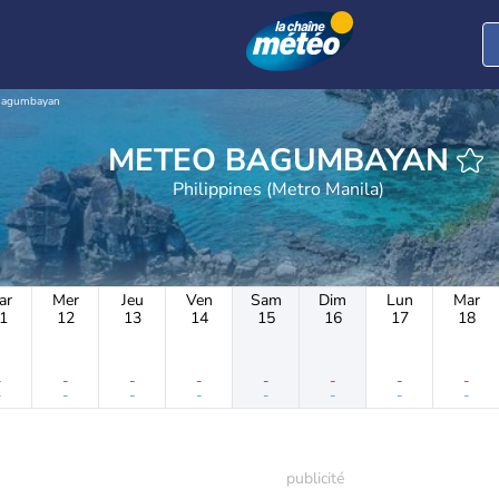
agumbayan
METEO BAGUMBAYAN
Philippines (Metro Manila)
ar
Mer
Jeu
Ven
Sam
Dim
Lun
Mar
1
12
13
14
15
16
17
18
-
-
-
-
-
-
-
-
-
-
-
-
-
-
-
-