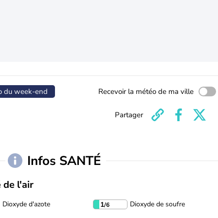
o du week-end
Recevoir la météo de ma ville
Partager
Infos SANTÉ
 de l'air
Dioxyde d'azote
Dioxyde de soufre
1
/6