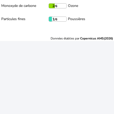
Monoxyde de carbone
Ozone
2
/6
Particules fines
Poussières
1
/6
Données établies par
Copernicus AMS(2026)