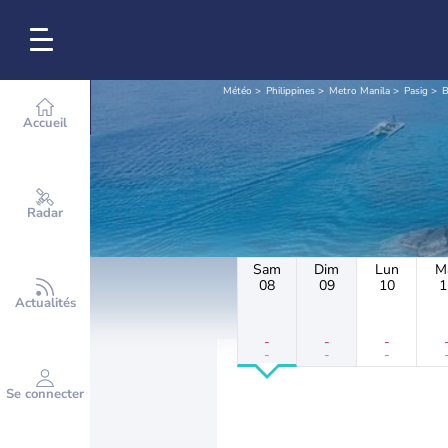
Météo
Philippines
Metro Manila
Pasig
B
Accueil
Radar
Sam
Dim
Lun
M
08
09
10
1
Actualités
-
-
-
-
-
-
Se connecter