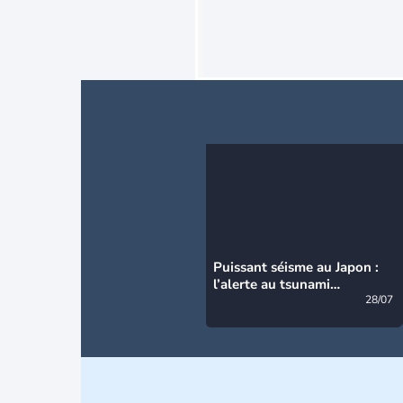
Puissant séisme au Japon :
l’alerte au tsunami
désormais levée
28/07