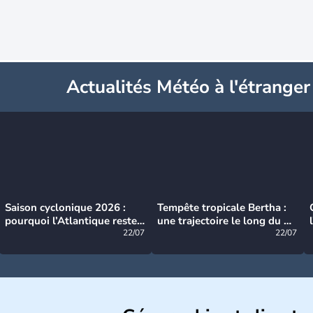
Actualités Météo à l'étranger
Saison cyclonique 2026 :
Tempête tropicale Bertha :
pourquoi l’Atlantique reste
une trajectoire le long du du
très calme à ce stade ?
22/07
littoral américain
22/07