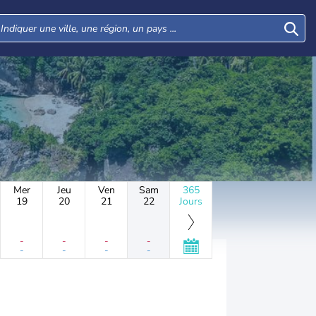
Mer
Jeu
Ven
Sam
365
19
20
21
22
Jours
-
-
-
-
-
-
-
-