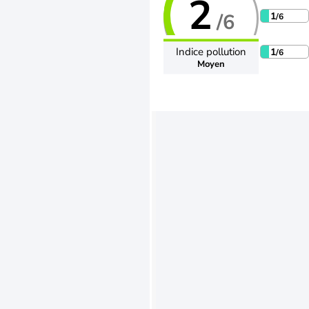
2
/6
1
/6
Indice pollution
1
/6
Moyen