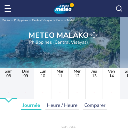
Météo
Philippines
Central Visayas
Cebu
Malako
METEO MALAKO
Philippines (Central Visayas)
Sam
Dim
Lun
Mar
Mer
Jeu
Ven
S
08
09
10
11
12
13
14
-
-
-
-
-
-
-
-
-
-
-
-
-
-
Journée
Heure / Heure
Comparer