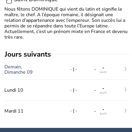
Nous fêtons DOMINIQUE qui vient du latin et signifie le
maître, le chef. A l’époque romaine, il désignait une
relation d’appartenance avec l’empereur. Son succès lui a
permis de se répandre dans toute l’Europe latine.
Actuellement, c’est un prénom mixte en France et devenu
très rare.
jours suivants
Demain,
-
-
|
-
-
Dimanche 09
km/h
-
-
|
-
Lundi 10
-
km/h
-
-
|
-
Mardi 11
-
km/h