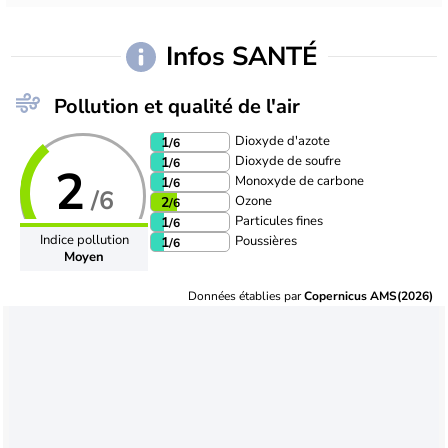
Infos SANTÉ
Pollution et qualité de l'air
Dioxyde d'azote
1
/6
Dioxyde de soufre
1
/6
2
Monoxyde de carbone
1
/6
/6
Ozone
2
/6
Particules fines
1
/6
Indice pollution
Poussières
1
/6
Moyen
Données établies par
Copernicus AMS(2026)