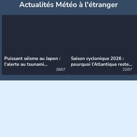
Actualités Météo à l'étranger
Puissant séisme au Japon :
Saison cyclonique 2026 :
l’alerte au tsunami
pourquoi l’Atlantique reste
désormais levée
28/07
très calme à ce stade ?
22/07