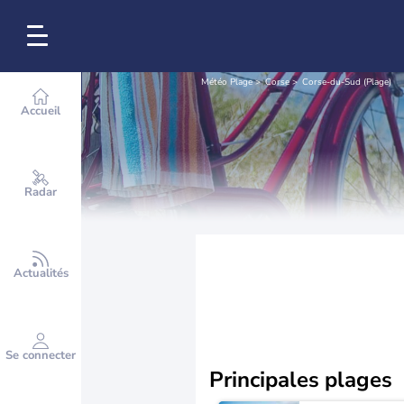
Météo Plage
Corse
Corse-du-Sud (Plage)
Accueil
Radar
Actualités
Se connecter
Principales plages