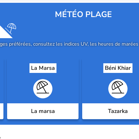
MÉTÉO PLAGE
es préférées, consultez les indices UV, les heures de marées 
La Marsa
Béni Khiar
La marsa
Tazarka
e