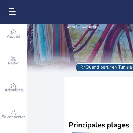
Météo
Tunisie (Plage)
Accueil
Radar
Quand partir en Tunisie 
Actualités
Se connecter
Principales plages