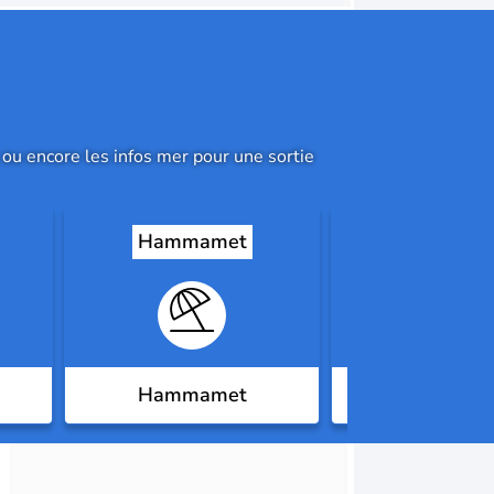
ou encore les infos mer pour une sortie
Hammamet
Sousse
Hammamet
Plage bouja