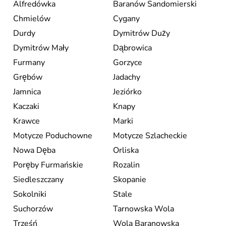
Alfredówka
Baranów Sandomierski
Chmielów
Cygany
Durdy
Dymitrów Duży
Dymitrów Mały
Dąbrowica
Furmany
Gorzyce
Grębów
Jadachy
Jamnica
Jeziórko
Kaczaki
Knapy
Krawce
Marki
Motycze Poduchowne
Motycze Szlacheckie
Nowa Dęba
Orliska
Poręby Furmańskie
Rozalin
Siedleszczany
Skopanie
Sokolniki
Stale
Suchorzów
Tarnowska Wola
Trześń
Wola Baranowska