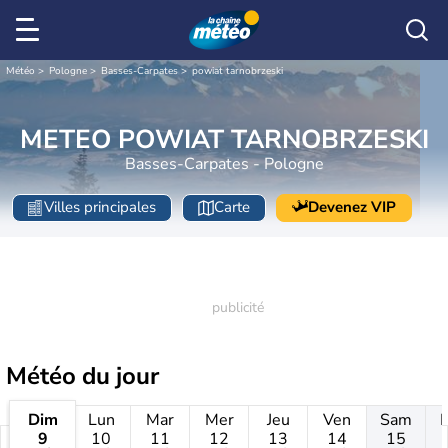
Météo
Pologne
Basses-Carpates
powiat tarnobrzeski
METEO POWIAT TARNOBRZESKI
Basses-Carpates - Pologne
Villes principales
Carte
Devenez VIP
Météo
du jour
Dim
Lun
Mar
Mer
Jeu
Ven
Sam
9
10
11
12
13
14
15