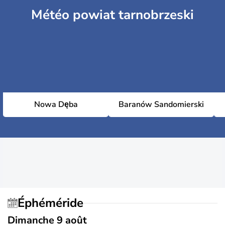
Météo powiat tarnobrzeski
Nowa Dęba
Baranów Sandomierski
Éphéméride
Dimanche 9 août