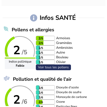
Infos SANTÉ
Pollens et allergies
Armoises
2
/5
Graminées
2
/5
2
Ambroisies
1
/5
/5
Aulne
1
/5
Bouleau
1
/5
Indice pollinique
Olivier
1
/5
Faible
Voir tous les pollens
Pollution et qualité de l'air
Dioxyde d'azote
1
/6
Dioxyde de soufre
1
/6
2
Monoxyde de carbone
1
/6
/6
Ozone
2
/6
Particules fines
1
/6