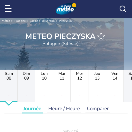
Météo
Pologne
Silésie
Jaworzno
Pieczyska
METEO PIECZYSKA
Pologne (Silésie)
Sam
Dim
Lun
Mar
Mer
Jeu
Ven
S
08
09
10
11
12
13
14
-
-
-
-
-
-
-
-
-
-
-
-
-
-
Journée
Heure / Heure
Comparer