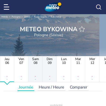
Météo
Pologne
Silésie
Ruda Śląska
Bykowina
METEO BYKOWINA
Pologne (Silésie)
Jeu
Ven
Sam
Dim
Lun
Mar
Mer
J
06
07
08
09
10
11
12
-
-
-
-
-
-
-
-
-
-
-
-
-
-
Journée
Heure / Heure
Comparer