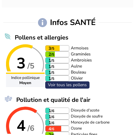
Infos SANTÉ
Pollens et allergies
Armoises
3
/5
Graminées
2
/5
3
Ambroisies
1
/5
/5
Aulne
1
/5
Bouleau
1
/5
Indice pollinique
Olivier
1
/5
Moyen
Voir tous les pollens
Pollution et qualité de l'air
Dioxyde d'azote
1
/6
Dioxyde de soufre
1
/6
4
Monoxyde de carbone
1
/6
/6
Ozone
4
/6
Particules fines
2
/6