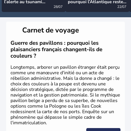
l’alerte au tsunami
pourquoi l’Atlantique reste
désormais levée
28/07
très calme à ce stade ?
22/07
Carnet de voyage
Guerre des pavillons : pourquoi les
plaisanciers français changent-ils de
couleurs ?
Longtemps, arborer un pavillon étranger était perçu
comme une manœuvre d'initié ou un acte de
rébellion administrative. Mais la donne a changé : le
choix des couleurs à la poupe est devenu une
décision stratégique, dictée par le programme de
navigation et la gestion patrimoniale. Si le mythique
pavillon belge a perdu de sa superbe, de nouvelles
options comme la Pologne ou les îles Cook
redessinent la carte de nos ports. Enquête sur un
phénomène qui dépasse le simple cadre de
l'immatriculation.