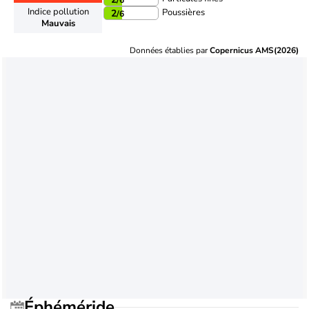
Indice pollution
Poussières
2
/6
Mauvais
Données établies par
Copernicus AMS(2026)
Éphéméride