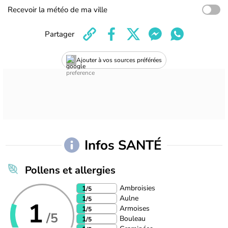
Recevoir la météo de ma ville
Partager
Ajouter à vos sources préférées
Infos SANTÉ
Pollens et allergies
Ambroisies
1
/5
Aulne
1
/5
1
Armoises
1
/5
/5
Bouleau
1
/5