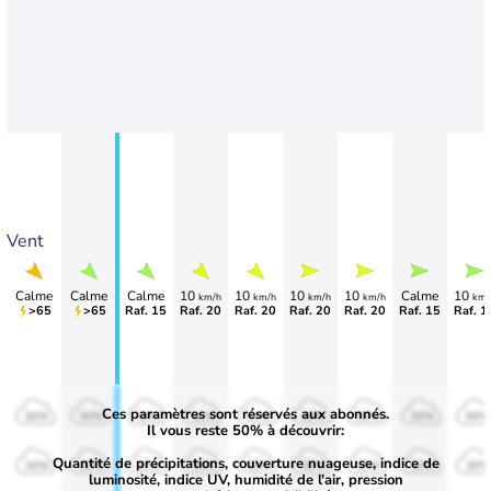
Vent
Calme
Calme
Calme
10
10
10
10
Calme
10
km/h
km/h
km/h
km/h
km/
>65
>65
Raf. 15
Raf. 20
Raf. 20
Raf. 20
Raf. 20
Raf. 15
Raf. 1
Ces paramètres sont réservés aux abonnés.
50%
50%
50%
50%
50%
50%
50%
50%
50%
Il vous reste 50% à découvrir:
Quantité de précipitations, couverture nuageuse, indice de
30%
30%
30%
30%
30%
30%
30%
30%
30%
luminosité, indice UV, humidité de l'air, pression