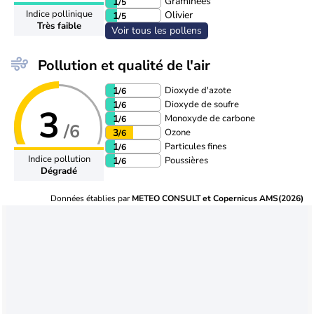
Graminées
1
/5
Indice pollinique
Olivier
1
/5
Très faible
Voir tous les pollens
Pollution et qualité de l'air
Dioxyde d'azote
1
/6
Dioxyde de soufre
1
/6
3
Monoxyde de carbone
1
/6
/6
Ozone
3
/6
Particules fines
1
/6
Indice pollution
Poussières
1
/6
Dégradé
Données établies par
METEO CONSULT et Copernicus AMS(2026)