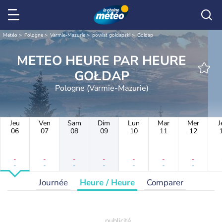
Météo
Pologne
Varmie-Mazurie
powiat gołdapski
Gołdap
METEO HEURE PAR HEURE
GOŁDAP
Pologne (Varmie-Mazurie)
Jeu
Ven
Sam
Dim
Lun
Mar
Mer
J
06
07
08
09
10
11
12
-
-
-
-
-
-
-
-
-
-
-
-
-
-
Journée
Heure / Heure
Comparer