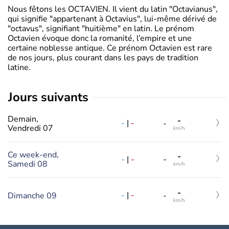
Nous fêtons les OCTAVIEN. Il vient du latin "Octavianus",
qui signifie "appartenant à Octavius", lui-même dérivé de
"octavus", signifiant "huitième" en latin. Le prénom
Octavien évoque donc la romanité, l’empire et une
certaine noblesse antique. Ce prénom Octavien est rare
de nos jours, plus courant dans les pays de tradition
latine.
jours suivants
Demain,
-
-
|
-
-
Vendredi 07
km/h
Ce week-end,
-
-
|
-
-
Samedi 08
km/h
-
-
|
-
Dimanche 09
-
km/h