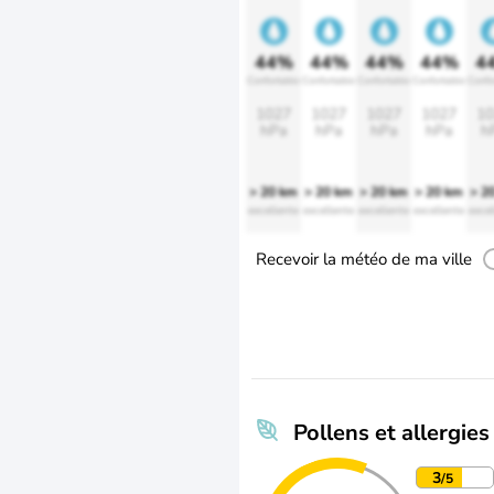
44%
44%
44%
44%
4
Confortable
Confortable
Confortable
Confortable
Confo
1027
1027
1027
1027
10
hPa
hPa
hPa
hPa
h
> 20 km
> 20 km
> 20 km
> 20 km
> 2
excellente
excellente
excellente
excellente
excel
Recevoir la météo de ma ville
Pollens et allergies
3
/5