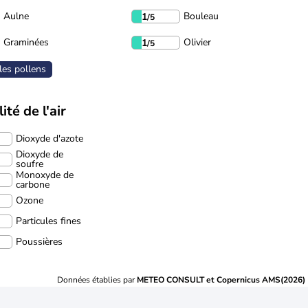
Aulne
Bouleau
1
/5
Graminées
Olivier
1
/5
les pollens
ité de l'air
Dioxyde d'azote
Dioxyde de
soufre
Monoxyde de
carbone
Ozone
Particules fines
Poussières
Données établies par
METEO CONSULT et Copernicus AMS(2026)