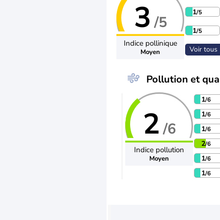
3
1
/5
/5
1
/5
Indice pollinique
Voir tous 
Moyen
Pollution et qual
1
/6
2
1
/6
/6
1
/6
2
/6
Indice pollution
1
Moyen
/6
1
/6