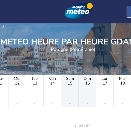
ńsk
METEO HEURE PAR 
Pologne (Poméranie)
ar
Mer
Jeu
Ven
Sam
Dim
Lun
Mar
1
12
13
14
15
16
17
18
-
-
-
-
-
-
-
-
-
-
-
-
-
-
-
-