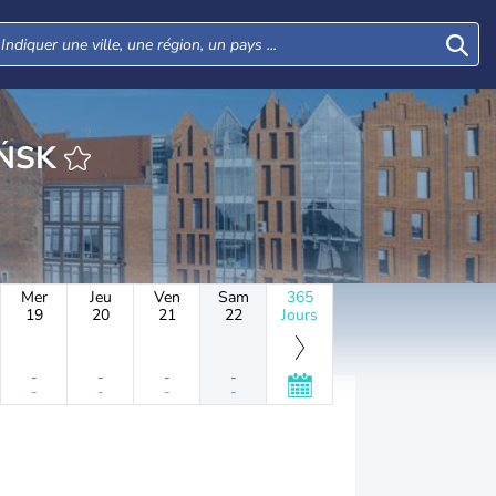
HEURE GDAŃSK
Mer
Jeu
Ven
Sam
365
19
20
21
22
Jours
-
-
-
-
-
-
-
-