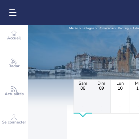
Météo
Pologne
Poméranie
Dantzig
Gda
Accueil
Radar
Sam
Dim
Lun
M
08
09
10
1
Actualités
-
-
-
-
-
-
Se connecter