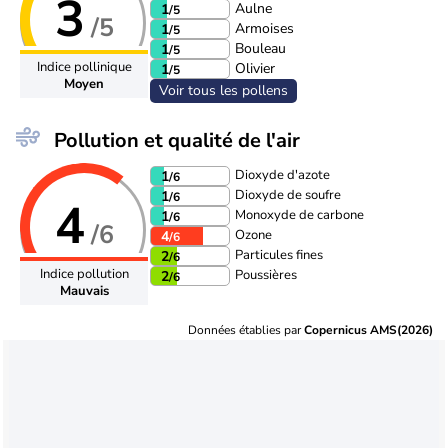
3
Aulne
1
/5
/5
Armoises
1
/5
Bouleau
1
/5
Indice pollinique
Olivier
1
/5
Moyen
Voir tous les pollens
Pollution et qualité de l'air
Dioxyde d'azote
1
/6
Dioxyde de soufre
1
/6
4
Monoxyde de carbone
1
/6
/6
Ozone
4
/6
Particules fines
2
/6
Indice pollution
Poussières
2
/6
Mauvais
Données établies par
Copernicus AMS(2026)