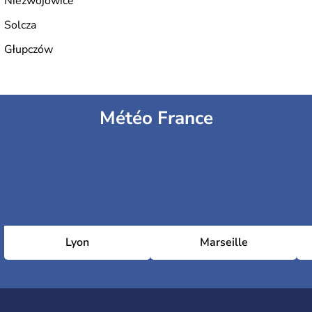
Niezwojowice
Solcza
Głupczów
Météo France
Lyon
Marseille