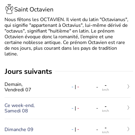
Saint Octavien
Nous fêtons les OCTAVIEN. Il vient du latin "Octavianus",
qui signifie "appartenant à Octavius", lui-même dérivé de
"octavus", signifiant "huitième" en latin. Le prénom
Octavien évoque donc la romanité, l’empire et une
certaine noblesse antique. Ce prénom Octavien est rare
de nos jours, plus courant dans les pays de tradition
latine.
jours suivants
Demain,
-
-
|
-
-
Vendredi 07
km/h
Ce week-end,
-
-
|
-
-
Samedi 08
km/h
-
-
|
-
Dimanche 09
-
km/h