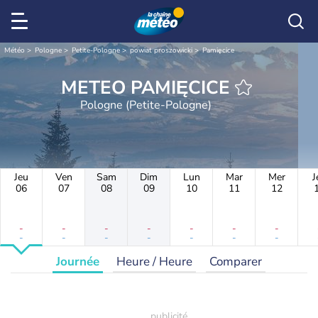
Météo
Pologne
Petite-Pologne
powiat proszowicki
Pamięcice
METEO PAMIĘCICE
Pologne (Petite-Pologne)
Jeu
Ven
Sam
Dim
Lun
Mar
Mer
J
06
07
08
09
10
11
12
-
-
-
-
-
-
-
-
-
-
-
-
-
-
Journée
Heure / Heure
Comparer