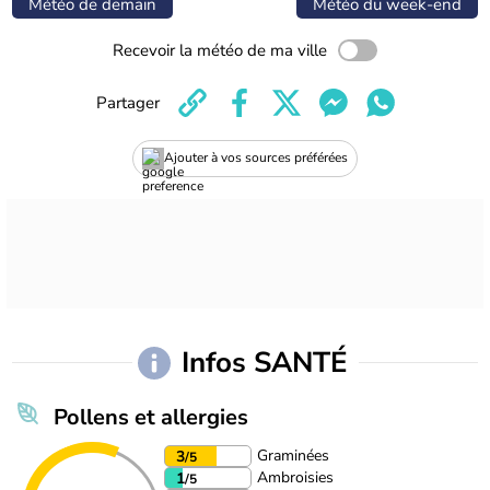
Météo de demain
Météo du week-end
Recevoir la météo de ma ville
Partager
Ajouter à vos sources préférées
Infos SANTÉ
Pollens et allergies
Graminées
3
/5
Ambroisies
1
/5