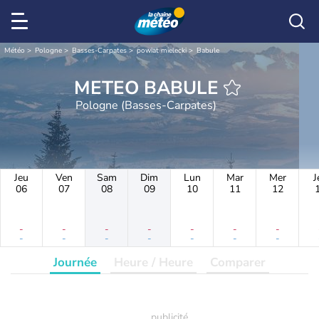
Météo
Pologne
Basses-Carpates
powiat mielecki
Babule
METEO BABULE
Pologne (Basses-Carpates)
Jeu
Ven
Sam
Dim
Lun
Mar
Mer
J
06
07
08
09
10
11
12
-
-
-
-
-
-
-
-
-
-
-
-
-
-
Journée
Heure / Heure
Comparer