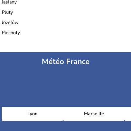
Jaślany
Pluty
Józefów
Piechoty
Météo France
Lyon
Marseille