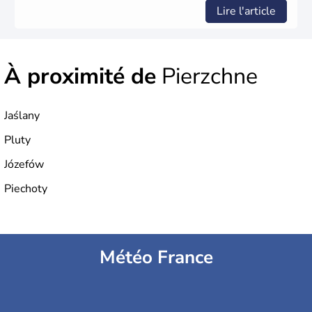
Lire l'article
À proximité de
Pierzchne
Jaślany
Pluty
Józefów
Piechoty
Météo France