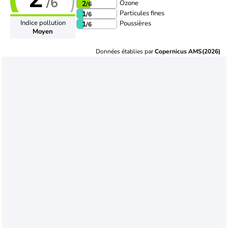
/6
Ozone
2
/6
Particules fines
1
/6
Indice pollution
Poussières
1
/6
Moyen
Données établies par
Copernicus AMS(2026)