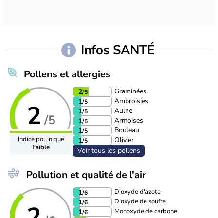
Infos SANTÉ
Pollens et allergies
Graminées
2
/5
Ambroisies
1
/5
2
Aulne
1
/5
/5
Armoises
1
/5
Bouleau
1
/5
Indice pollinique
Olivier
1
/5
Faible
Voir tous les pollens
Pollution et qualité de l'air
Dioxyde d'azote
1
/6
Dioxyde de soufre
1
/6
2
Monoxyde de carbone
1
/6