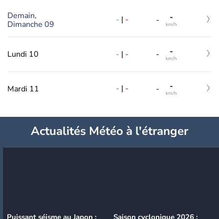
Demain,
-
-
|
-
-
Dimanche 09
km/h
-
-
|
-
Lundi 10
-
km/h
-
-
|
-
Mardi 11
-
km/h
Actualités Météo à l'étranger
Puissant séisme au Japon :
Saison cyclonique 2026 :