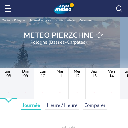
Météo
Pologne
Basses-Carpates
powiat mielecki
Pierzchne
METEO PIERZCHNE
Pologne (Basses-Carpates)
Sam
Dim
Lun
Mar
Mer
Jeu
Ven
S
08
09
10
11
12
13
14
-
-
-
-
-
-
-
-
-
-
-
-
-
-
Journée
Heure / Heure
Comparer