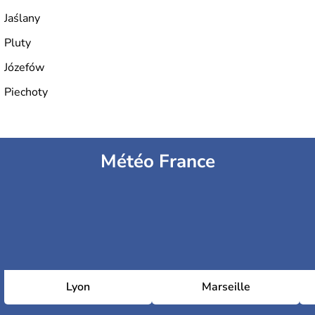
Jaślany
Pluty
Józefów
Piechoty
Météo France
Lyon
Marseille