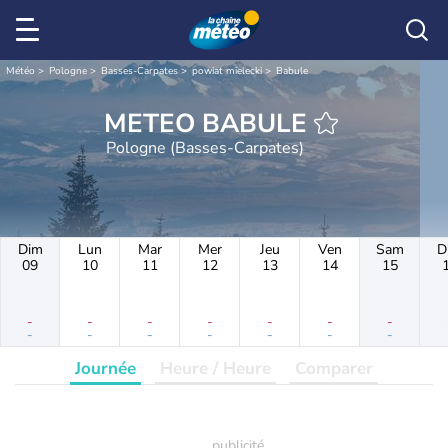
Météo
Pologne
Basses-Carpates
powiat mielecki
Babule
METEO BABULE
Pologne (Basses-Carpates)
Dim
Lun
Mar
Mer
Jeu
Ven
Sam
D
09
10
11
12
13
14
15
-
-
-
-
-
-
-
-
-
-
-
-
-
-
Journée
Heure / Heure
Comparer