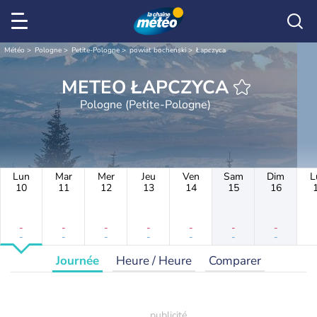
Météo
Pologne
Petite-Pologne
powiat bocheński
Łapczyca
METEO ŁAPCZYCA
Pologne (Petite-Pologne)
Lun
Mar
Mer
Jeu
Ven
Sam
Dim
L
10
11
12
13
14
15
16
-
-
-
-
-
-
-
-
-
-
-
-
-
-
Journée
Heure / Heure
Comparer