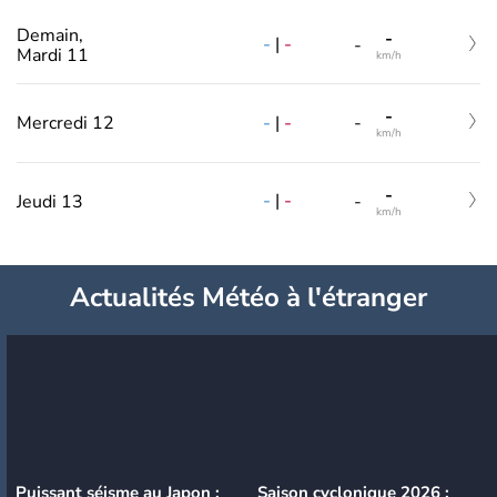
Demain,
-
-
|
-
-
Mardi 11
km/h
-
-
|
-
Mercredi 12
-
km/h
-
-
|
-
Jeudi 13
-
km/h
Actualités Météo à l'étranger
Puissant séisme au Japon :
Saison cyclonique 2026 :