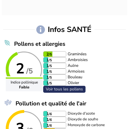
Infos SANTÉ
Pollens et allergies
Graminées
2
/5
Ambroisies
1
/5
2
Aulne
1
/5
/5
Armoises
1
/5
Bouleau
1
/5
Indice pollinique
Olivier
1
/5
Faible
Voir tous les pollens
Pollution et qualité de l'air
Dioxyde d'azote
1
/6
Dioxyde de soufre
1
/6
3
Monoxyde de carbone
1
/6