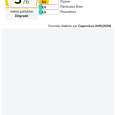
/6
Ozone
3
/6
Particules fines
1
/6
Indice pollution
Poussières
1
/6
Dégradé
Données établies par
Copernicus AMS(2026)