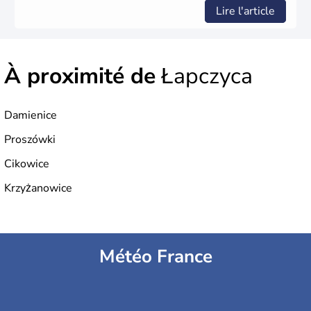
Lire l'article
À proximité de
Łapczyca
Damienice
Proszówki
Cikowice
Krzyżanowice
Météo France