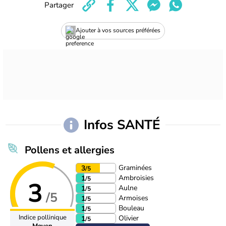
Partager
Ajouter à vos sources préférées
Infos SANTÉ
Pollens et allergies
Graminées
3
/5
Ambroisies
1
/5
3
Aulne
1
/5
/5
Armoises
1
/5
Bouleau
1
/5
Indice pollinique
Olivier
1
/5
Moyen