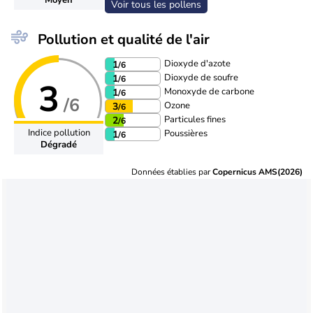
Voir tous les pollens
Pollution et qualité de l'air
Dioxyde d'azote
1
/6
Dioxyde de soufre
1
/6
3
Monoxyde de carbone
1
/6
/6
Ozone
3
/6
Particules fines
2
/6
Indice pollution
Poussières
1
/6
Dégradé
Données établies par
Copernicus AMS(2026)