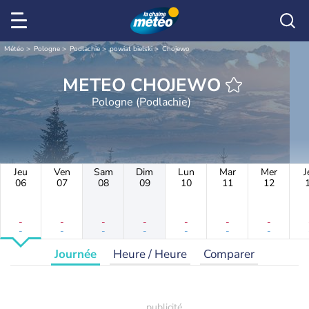
Météo
Pologne
Podlachie
powiat bielski
Chojewo
METEO CHOJEWO
Pologne (Podlachie)
Jeu
Ven
Sam
Dim
Lun
Mar
Mer
J
06
07
08
09
10
11
12
-
-
-
-
-
-
-
-
-
-
-
-
-
-
Journée
Heure / Heure
Comparer