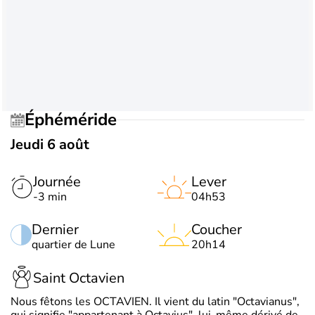
Éphéméride
Jeudi 6 août
Journée
Lever
-3 min
04h53
Dernier
Coucher
quartier de Lune
20h14
Saint Octavien
Nous fêtons les OCTAVIEN. Il vient du latin "Octavianus",
qui signifie "appartenant à Octavius", lui-même dérivé de