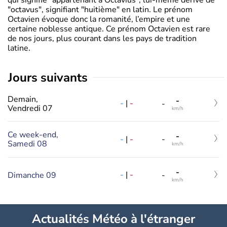
"octavus", signifiant "huitième" en latin. Le prénom
Octavien évoque donc la romanité, l’empire et une
certaine noblesse antique. Ce prénom Octavien est rare
de nos jours, plus courant dans les pays de tradition
latine.
jours suivants
Demain,
-
-
|
-
-
Vendredi 07
km/h
Ce week-end,
-
-
|
-
-
Samedi 08
km/h
-
-
|
-
Dimanche 09
-
km/h
Actualités Météo à l'étranger