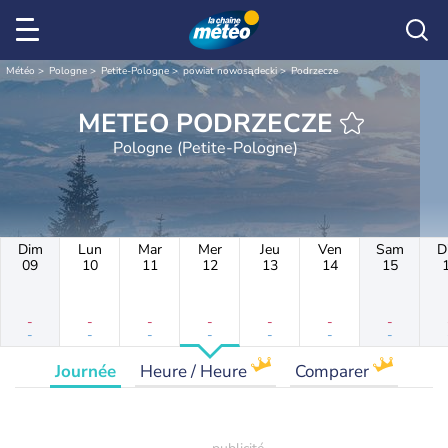
Météo
Pologne
Petite-Pologne
powiat nowosądecki
Podrzecze
METEO PODRZECZE
Pologne (Petite-Pologne)
Dim
Lun
Mar
Mer
Jeu
Ven
Sam
D
09
10
11
12
13
14
15
-
-
-
-
-
-
-
-
-
-
-
-
-
-
Journée
Heure / Heure
Comparer