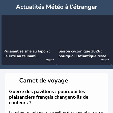
Actualités Météo à l'étranger
Puissant séisme au Japon :
Saison cyclonique 2026 :
l’alerte au tsunami
pourquoi l’Atlantique reste
désormais levée
28/07
très calme à ce stade ?
22/07
Carnet de voyage
Guerre des pavillons : pourquoi les
plaisanciers français changent-ils de
couleurs ?
Longtemps, arborer un pavillon étranger était perçu