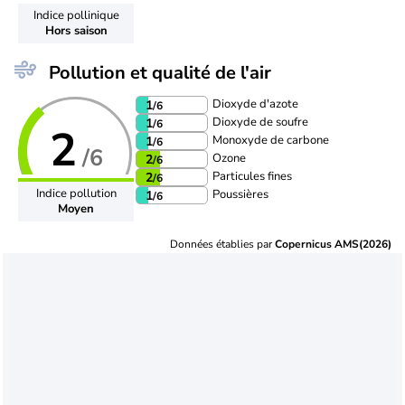
Indice pollinique
Hors saison
Pollution et qualité de l'air
Dioxyde d'azote
1
/6
Dioxyde de soufre
1
/6
2
Monoxyde de carbone
1
/6
/6
Ozone
2
/6
Particules fines
2
/6
Indice pollution
Poussières
1
/6
Moyen
Données établies par
Copernicus AMS(2026)