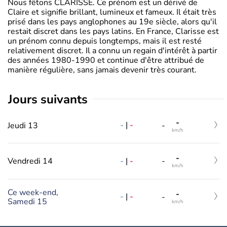
Nous fêtons CLARISSE. Ce prénom est un dérivé de
Claire et signifie brillant, lumineux et fameux. Il était très
prisé dans les pays anglophones au 19e siècle, alors qu'il
restait discret dans les pays latins. En France, Clarisse est
un prénom connu depuis longtemps, mais il est resté
relativement discret. Il a connu un regain d'intérêt à partir
des années 1980-1990 et continue d'être attribué de
manière régulière, sans jamais devenir très courant.
jours suivants
-
-
|
-
Jeudi 13
-
km/h
-
-
|
-
Vendredi 14
-
km/h
Ce week-end,
-
-
|
-
-
Samedi 15
km/h