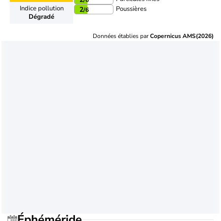
Indice pollution
Poussières
2
/6
Dégradé
Données établies par
Copernicus AMS(2026)
Éphéméride