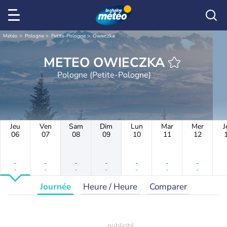
Météo
Pologne
Petite-Pologne
Owieczka
METEO OWIECZKA
Pologne (Petite-Pologne)
Jeu
Ven
Sam
Dim
Lun
Mar
Mer
J
06
07
08
09
10
11
12
-
-
-
-
-
-
-
-
-
-
-
-
-
-
Journée
Heure / Heure
Comparer