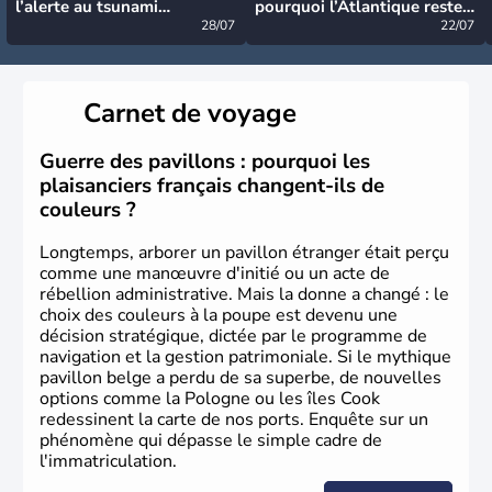
l’alerte au tsunami
pourquoi l’Atlantique reste
désormais levée
28/07
très calme à ce stade ?
22/07
Carnet de voyage
Guerre des pavillons : pourquoi les
plaisanciers français changent-ils de
couleurs ?
Longtemps, arborer un pavillon étranger était perçu
comme une manœuvre d'initié ou un acte de
rébellion administrative. Mais la donne a changé : le
choix des couleurs à la poupe est devenu une
décision stratégique, dictée par le programme de
navigation et la gestion patrimoniale. Si le mythique
pavillon belge a perdu de sa superbe, de nouvelles
options comme la Pologne ou les îles Cook
redessinent la carte de nos ports. Enquête sur un
phénomène qui dépasse le simple cadre de
l'immatriculation.