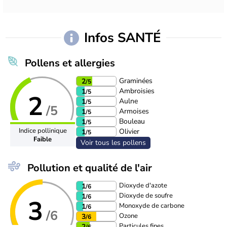
Infos SANTÉ
Pollens et allergies
Graminées
2
/5
Ambroisies
1
/5
2
Aulne
1
/5
/5
Armoises
1
/5
Bouleau
1
/5
Indice pollinique
Olivier
1
/5
Faible
Voir tous les pollens
Pollution et qualité de l'air
Dioxyde d'azote
1
/6
Dioxyde de soufre
1
/6
3
Monoxyde de carbone
1
/6
/6
Ozone
3
/6
Particules fines
2
/6