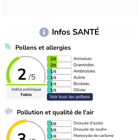
Infos SANTÉ
Pollens et allergies
Armoises
2
/5
Graminées
2
/5
2
Ambroisies
1
/5
/5
Aulne
1
/5
Bouleau
1
/5
Indice pollinique
Olivier
1
/5
Faible
Voir tous les pollens
Pollution et qualité de l'air
Dioxyde d'azote
1
/6
Dioxyde de soufre
1
/6
3
Monoxyde de carbone
1
/6