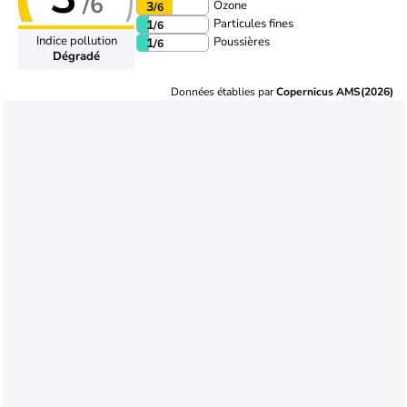
/6
Ozone
3
/6
Particules fines
1
/6
Indice pollution
Poussières
1
/6
Dégradé
Données établies par
Copernicus AMS(2026)