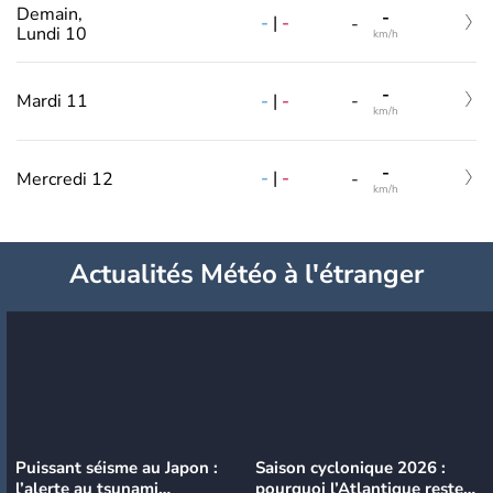
Demain,
-
-
|
-
-
Lundi 10
km/h
-
-
|
-
Mardi 11
-
km/h
-
-
|
-
Mercredi 12
-
km/h
Actualités Météo à l'étranger
Puissant séisme au Japon :
Saison cyclonique 2026 :
l’alerte au tsunami
pourquoi l’Atlantique reste