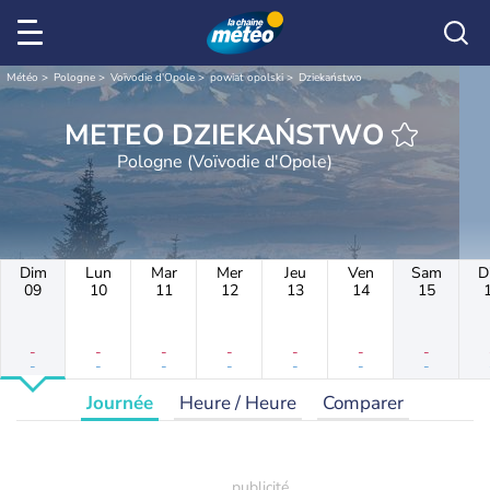
Météo
Pologne
Voïvodie d'Opole
powiat opolski
Dziekaństwo
METEO DZIEKAŃSTWO
Pologne (Voïvodie d'Opole)
Dim
Lun
Mar
Mer
Jeu
Ven
Sam
D
09
10
11
12
13
14
15
-
-
-
-
-
-
-
-
-
-
-
-
-
-
Journée
Heure / Heure
Comparer