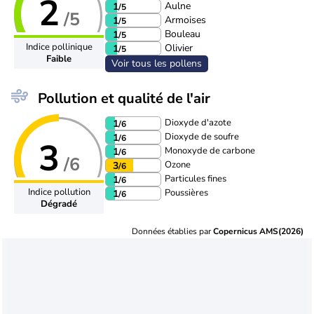
2
Aulne
1
/5
/5
Armoises
1
/5
Bouleau
1
/5
Indice pollinique
Olivier
1
/5
Faible
Voir tous les pollens
Pollution et qualité de l'air
Dioxyde d'azote
1
/6
Dioxyde de soufre
1
/6
3
Monoxyde de carbone
1
/6
/6
Ozone
3
/6
Particules fines
1
/6
Indice pollution
Poussières
1
/6
Dégradé
Données établies par
Copernicus AMS(2026)