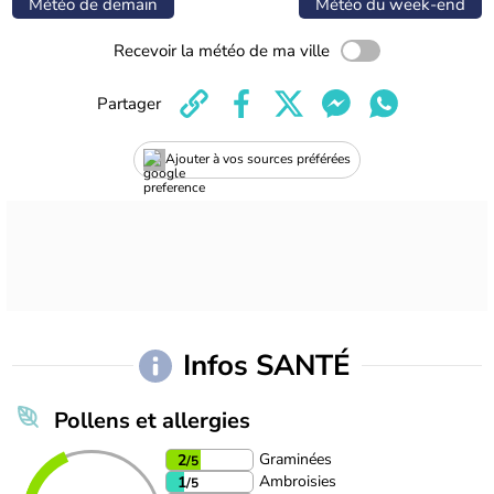
Météo de demain
Météo du week-end
Recevoir la météo de ma ville
Partager
Ajouter à vos sources préférées
Infos SANTÉ
Pollens et allergies
Graminées
2
/5
Ambroisies
1
/5