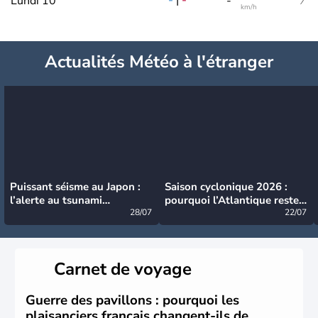
-
|
-
Lundi 10
-
km/h
Actualités Météo à l'étranger
Puissant séisme au Japon :
Saison cyclonique 2026 :
l’alerte au tsunami
pourquoi l’Atlantique reste
désormais levée
28/07
très calme à ce stade ?
22/07
Carnet de voyage
Guerre des pavillons : pourquoi les
plaisanciers français changent-ils de