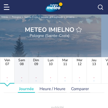
Météo
Pologne
Sainte-Croix
powiat jędrzejowski
Imielno
METEO IMIELNO
Pologne (Sainte-Croix)
Ven
Sam
Dim
Lun
Mar
Mer
Jeu
V
07
08
09
10
11
12
13
-
-
-
-
-
-
-
-
-
-
-
-
-
-
Journée
Heure / Heure
Comparer