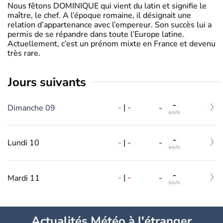
Nous fêtons DOMINIQUE qui vient du latin et signifie le
maître, le chef. A l’époque romaine, il désignait une
relation d’appartenance avec l’empereur. Son succès lui a
permis de se répandre dans toute l’Europe latine.
Actuellement, c’est un prénom mixte en France et devenu
très rare.
jours suivants
-
-
|
-
Dimanche 09
-
km/h
-
-
|
-
Lundi 10
-
km/h
-
-
|
-
Mardi 11
-
km/h
Actualités Météo à l'étranger