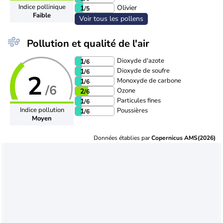
Indice pollinique
Olivier
1
/5
Faible
Voir tous les pollens
Pollution et qualité de l'air
Dioxyde d'azote
1
/6
Dioxyde de soufre
1
/6
2
Monoxyde de carbone
1
/6
/6
Ozone
2
/6
Particules fines
1
/6
Indice pollution
Poussières
1
/6
Moyen
Données établies par
Copernicus AMS(2026)