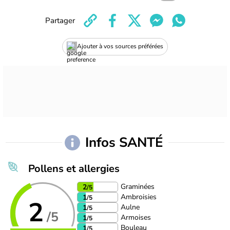
Partager
Ajouter à vos sources préférées
Infos SANTÉ
Pollens et allergies
Graminées
2
/5
Ambroisies
1
/5
2
Aulne
1
/5
/5
Armoises
1
/5
Bouleau
1
/5