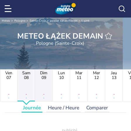
Météo
Pologne
Sainte-Croix
powiat sandomierski
Łążek
METEO ŁĄŻEK DEMAIN
Pologne (Sainte-Croix)
Ven
Sam
Dim
Lun
Mar
Mer
Jeu
V
07
08
09
10
11
12
13
-
-
-
-
-
-
-
-
-
-
-
-
-
-
Journée
Heure / Heure
Comparer