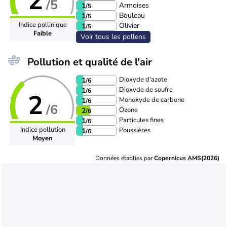
2
/5
Armoises
1
/5
Bouleau
1
/5
Indice pollinique
Olivier
1
/5
Faible
Voir tous les pollens
Pollution et qualité de l'air
Dioxyde d'azote
1
/6
Dioxyde de soufre
1
/6
2
Monoxyde de carbone
1
/6
/6
Ozone
2
/6
Particules fines
1
/6
Indice pollution
Poussières
1
/6
Moyen
Données établies par
Copernicus AMS(2026)