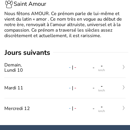
Saint Amour
Nous fêtons AMOUR. Ce prénom parle de lui-même et
vient du latin « amor . Ce nom très en vogue au début de
notre ère, renvoyait à l’amour altruiste, universel et à la
compassion. Ce prénom a traversé les siècles assez
discrètement et actuellement, il est rarissime.
jours suivants
Demain,
-
-
|
-
-
Lundi 10
km/h
-
-
|
-
Mardi 11
-
km/h
-
-
|
-
Mercredi 12
-
km/h