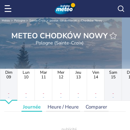
Météo
Pologne
Sainte-Croix
powiat sandomierski
Chodków Nowy
METEO CHODKÓW NOWY
Pologne (Sainte-Croix)
Dim
Lun
Mar
Mer
Jeu
Ven
Sam
D
09
10
11
12
13
14
15
-
-
-
-
-
-
-
-
-
-
-
-
-
-
Journée
Heure / Heure
Comparer