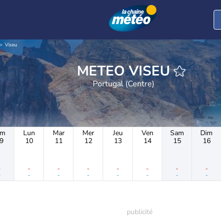
Viseu
METEO VISEU
Portugal (Centre)
im
Lun
Mar
Mer
Jeu
Ven
Sam
Dim
9
10
11
12
13
14
15
16
-
-
-
-
-
-
-
-
-
-
-
-
-
-
-
-