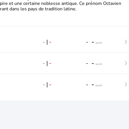
pire et une certaine noblesse antique. Ce prénom Octavien
rant dans les pays de tradition latine.
-
|
-
-
-
km/h
-
|
-
-
-
km/h
-
|
-
-
-
km/h