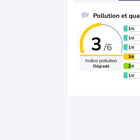
Pollution et qual
1
/6
3
1
/6
/6
1
/6
3
/6
Indice pollution
2
Dégradé
/6
1
/6