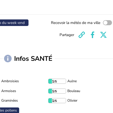
o du week-end
Recevoir la météo de ma ville
Partager
Infos SANTÉ
Ambroisies
Aulne
1
/5
Armoises
Bouleau
1
/5
Graminées
Olivier
1
/5
les pollens