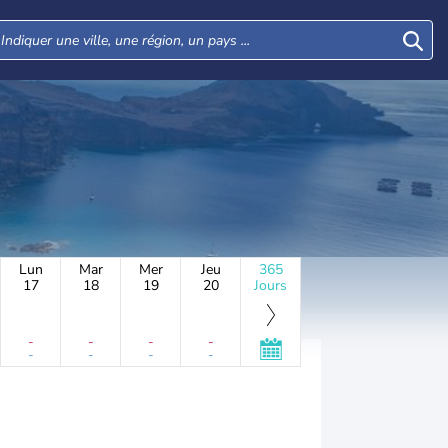
Lun
Mar
Mer
Jeu
365
17
18
19
20
Jours
-
-
-
-
-
-
-
-