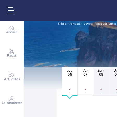
Météo
Portugal
Centre
Viseu Dão-Lafões
Accueil
Radar
Jeu
Ven
Sam
D
06
07
08
0
Actualités
-
-
-
-
-
-
Se connecter