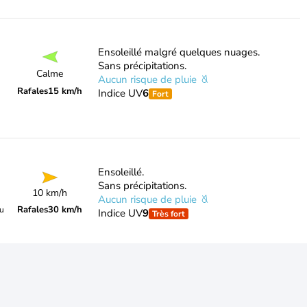
Ensoleillé malgré quelques nuages.
Sans précipitations.
Calme
Aucun risque de pluie
Rafales
15 km/h
Indice UV
6
Fort
Ensoleillé.
Sans précipitations.
10 km/h
Aucun risque de pluie
Rafales
30 km/h
du
Indice UV
9
Très fort