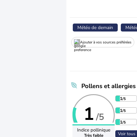
Météo de demain
Mété
Ajouter à vos sources préférées
Pollens et allergies
1
/5
1
1
/5
/5
1
/5
Indice pollinique
Voir tous 
Très faible