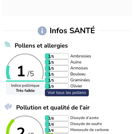
Infos SANTÉ
Pollens et allergies
Ambroisies
1
/5
Aulne
1
/5
1
Armoises
1
/5
/5
Bouleau
1
/5
Graminées
1
/5
Indice pollinique
Olivier
1
/5
Très faible
Voir tous les pollens
Pollution et qualité de l'air
Dioxyde d'azote
1
/6
Dioxyde de soufre
1
/6
2
Monoxyde de carbone
1
/6