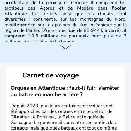
occidentale de la péninsule ibérique. Il comprend les
archipels des Açores et de Madère dans l'océan
Atlantique. Les reliefs ainsi que les climats sont
diversifiés : continental sur les montagnes du Nord,
méditerranéen sur les plaines du Sud, océanique sur la
région de Minho. D'une superficie de 88 944 km carrés, il
comprend 10,6 millions de portugais dont plus de 2
millions pour la ville de Lisbonne.
Histoire et administration
Le Portugal est à l'origine majoritairement composé de
lusitaniens, de celtes et de romains. En 1255, Lisbonne
Carnet de voyage
devient la capitale du pays et s'impose rapidement
comme point de commerce européen. Du XVe jusqu'au
XVIe siècle, le Portugal brille dans le monde entier
Orques en Atlantique : faut-il fuir, s’arrêter
comme l'un des plus grands pouvoirs économiques et
ou battre en marche arrière ?
culturels. La monarchie est abolie en 1910 et la
République est instaurée. Dictature de 1926 à 1974, il
Depuis 2020, plusieurs centaines de voiliers ont
devient membre de l'Union Européenne en 1986.
été approchés par des orques entre le détroit de
Gibraltar, le Portugal, la Galice et le golfe de
Gascogne. Le gouvernail concentre l’essentiel des
contacts mais quelques bateaux ont tout de même