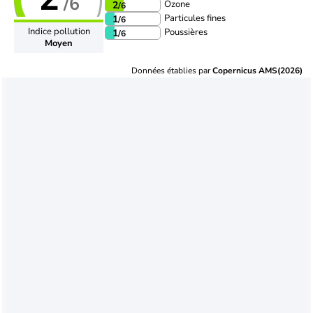
/6
Ozone
2
/6
Particules fines
1
/6
Indice pollution
Poussières
1
/6
Moyen
Données établies par
Copernicus AMS(2026)