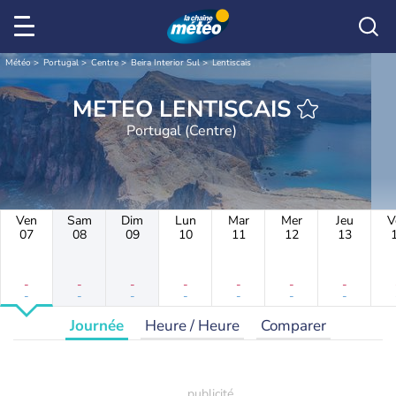
Météo
Portugal
Centre
Beira Interior Sul
Lentiscais
METEO LENTISCAIS
Portugal (Centre)
Ven
Sam
Dim
Lun
Mar
Mer
Jeu
V
07
08
09
10
11
12
13
-
-
-
-
-
-
-
-
-
-
-
-
-
-
Journée
Heure / Heure
Comparer