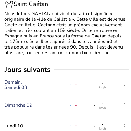
Saint Gaétan
Nous fêtons GAETAN qui vient du latin et signifie «
originaire de la ville de Caillatia ». Cette ville est devenue
Gaëte en Italie. Caetano était un prénom exclusivement
italien et très courant au 15è siècle. On le retrouve en
Espagne puis en France sous la forme de Gaëtan depuis
le 17ème siècle. Il est apprécié dans les années 60 et
très populaire dans les années 90. Depuis, il est devenu
plus rare, tout en restant un prénom bien identifié.
jours suivants
Demain,
-
-
|
-
-
Samedi 08
km/h
-
-
|
-
Dimanche 09
-
km/h
-
-
|
-
Lundi 10
-
km/h