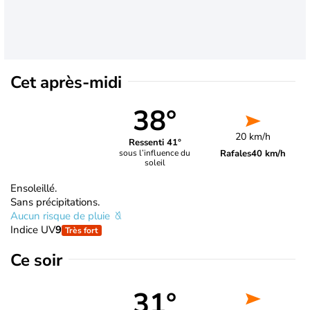
Cet après-midi
38°
20 km/h
Ressenti 41°
Rafales
40 km/h
sous l’influence du
soleil
Ensoleillé.
Sans précipitations.
Aucun risque de pluie
Indice UV
9
Très fort
Ce soir
31°