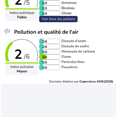
2
/5
Armoises
1
/5
Bouleau
1
/5
Indice pollinique
Olivier
1
/5
Faible
Voir tous les pollens
Pollution et qualité de l'air
Dioxyde d'azote
1
/6
Dioxyde de soufre
1
/6
2
Monoxyde de carbone
1
/6
/6
Ozone
2
/6
Particules fines
1
/6
Indice pollution
Poussières
1
/6
Moyen
Données établies par
Copernicus AMS(2026)