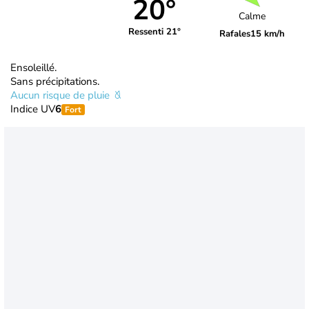
20°
Calme
Ressenti 21°
Rafales
15 km/h
Ensoleillé.
Sans précipitations.
Aucun risque de pluie
Indice UV
6
Fort