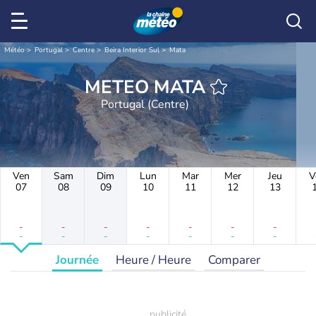
Météo
Portugal
Centre
Beira Interior Sul
Mata
METEO MATA
Portugal (Centre)
Ven
Sam
Dim
Lun
Mar
Mer
Jeu
V
07
08
09
10
11
12
13
-
-
-
-
-
-
-
-
-
-
-
-
-
-
Journée
Heure / Heure
Comparer