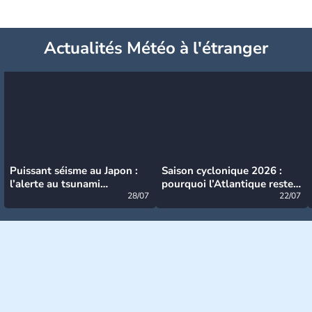
Actualités Météo à l'étranger
Puissant séisme au Japon :
Saison cyclonique 2026 :
l’alerte au tsunami
pourquoi l’Atlantique reste
désormais levée
28/07
très calme à ce stade ?
22/07