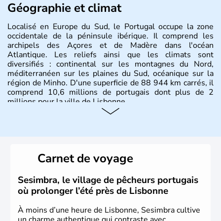
Géographie et climat
Localisé en Europe du Sud, le Portugal occupe la zone
occidentale de la péninsule ibérique. Il comprend les
archipels des Açores et de Madère dans l'océan
Atlantique. Les reliefs ainsi que les climats sont
diversifiés : continental sur les montagnes du Nord,
méditerranéen sur les plaines du Sud, océanique sur la
région de Minho. D'une superficie de 88 944 km carrés, il
comprend 10,6 millions de portugais dont plus de 2
millions pour la ville de Lisbonne.
Histoire et administration
Le Portugal est à l'origine majoritairement composé de
lusitaniens, de celtes et de romains. En 1255, Lisbonne
Carnet de voyage
devient la capitale du pays et s'impose rapidement
comme point de commerce européen. Du XVe jusqu'au
XVIe siècle, le Portugal brille dans le monde entier
Sesimbra, le village de pêcheurs portugais
comme l'un des plus grands pouvoirs économiques et
où prolonger l’été près de Lisbonne
culturels. La monarchie est abolie en 1910 et la
République est instaurée. Dictature de 1926 à 1974, il
À moins d’une heure de Lisbonne, Sesimbra cultive
devient membre de l'Union Européenne en 1986.
un charme authentique qui contraste avec