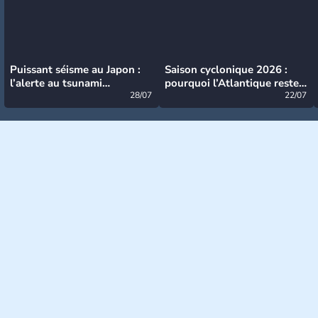
Puissant séisme au Japon :
Saison cyclonique 2026 :
l’alerte au tsunami
pourquoi l’Atlantique reste
désormais levée
28/07
très calme à ce stade ?
22/07