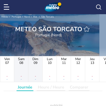
Météo
Portugal
Nord
Ave
São Torcato
METEO SÃO TORCATO
Portugal (Nord)
Ven
Sam
Dim
Lun
Mar
Mer
Jeu
V
07
08
09
10
11
12
13
-
-
-
-
-
-
-
-
-
-
-
-
-
-
Journée
Heure / Heure
Comparer