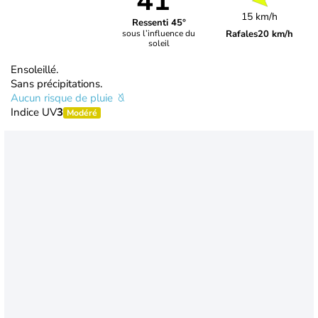
41°
15 km/h
Ressenti 45°
Rafales
20 km/h
sous l’influence du
soleil
Ensoleillé.
Sans précipitations.
Aucun risque de pluie
Indice UV
3
Modéré