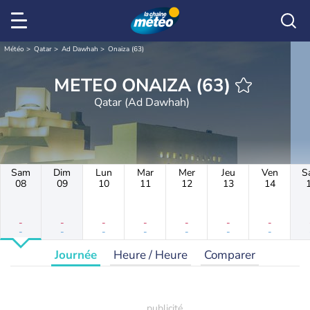
Météo
Qatar
Ad Dawhah
Onaiza (63)
METEO ONAIZA (63)
Qatar (Ad Dawhah)
Sam
Dim
Lun
Mar
Mer
Jeu
Ven
S
08
09
10
11
12
13
14
-
-
-
-
-
-
-
-
-
-
-
-
-
-
Journée
Heure / Heure
Comparer