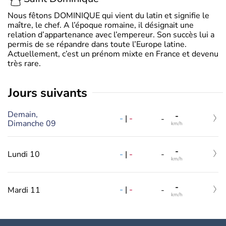
Nous fêtons DOMINIQUE qui vient du latin et signifie le
maître, le chef. A l’époque romaine, il désignait une
relation d’appartenance avec l’empereur. Son succès lui a
permis de se répandre dans toute l’Europe latine.
Actuellement, c’est un prénom mixte en France et devenu
très rare.
jours suivants
Demain,
-
-
|
-
-
Dimanche 09
km/h
-
-
|
-
Lundi 10
-
km/h
-
-
|
-
Mardi 11
-
km/h