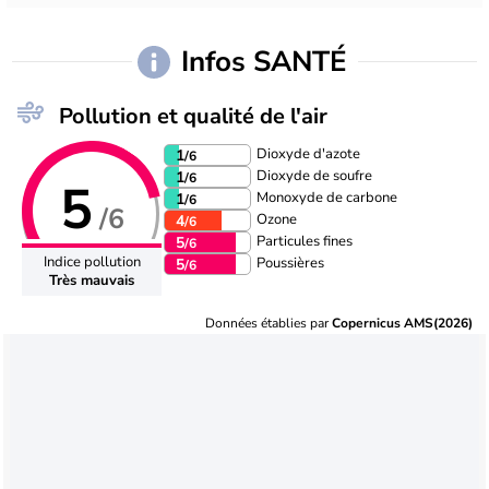
Infos SANTÉ
Pollution et qualité de l'air
Dioxyde d'azote
1
/6
Dioxyde de soufre
1
/6
5
Monoxyde de carbone
1
/6
/6
Ozone
4
/6
Particules fines
5
/6
Indice pollution
Poussières
5
/6
Très mauvais
Données établies par
Copernicus AMS(2026)