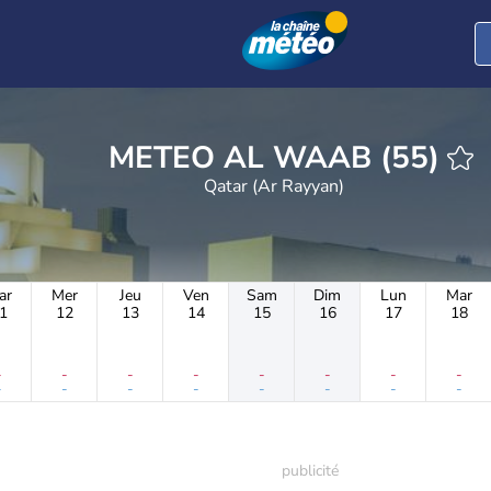
METEO AL WAAB (55)
Qatar (Ar Rayyan)
ar
Mer
Jeu
Ven
Sam
Dim
Lun
Mar
1
12
13
14
15
16
17
18
-
-
-
-
-
-
-
-
-
-
-
-
-
-
-
-