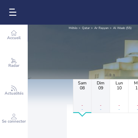
Météo
Qatar
Ar Rayyan
Al Waab (55)
Accueil
Radar
Sam
Dim
Lun
M
08
09
10
1
Actualités
-
-
-
-
-
-
Se connecter