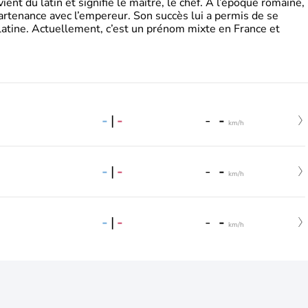
t du latin et signifie le maître, le chef. A l’époque romaine,
partenance avec l’empereur. Son succès lui a permis de se
latine. Actuellement, c’est un prénom mixte en France et
-
|
-
-
-
km/h
-
|
-
-
-
km/h
-
|
-
-
-
km/h