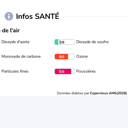
Infos SANTÉ
 de l'air
Dioxyde d'azote
Dioxyde de soufre
1
/6
Monoxyde de carbone
Ozone
4
/6
Particules fines
Poussières
5
/6
Données établies par
Copernicus AMS(2026)