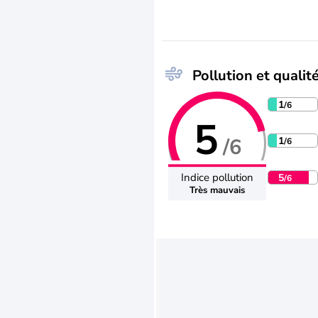
Pollution et qualité
1
/6
5
/6
1
/6
Indice pollution
5
/6
Très mauvais