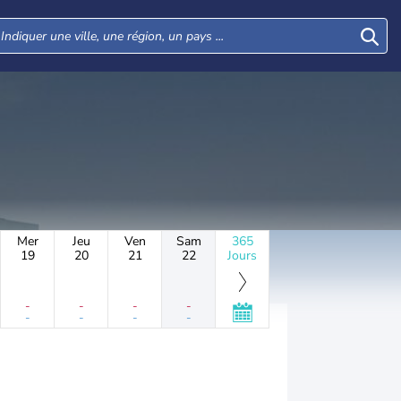
Mer
Jeu
Ven
Sam
365
19
20
21
22
Jours
-
-
-
-
-
-
-
-