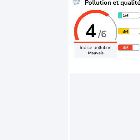
Pollution et qualité
1
/6
4
/6
3
/6
Indice pollution
4
/6
Mauvais