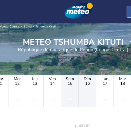
Kongo-Central
Boma
Tshumba Kituti
METEO TSHUMBA KITUTI
République démocratique du Congo (Kongo-Central)
ar
Mer
Jeu
Ven
Sam
Dim
Lun
Mar
1
12
13
14
15
16
17
18
-
-
-
-
-
-
-
-
-
-
-
-
-
-
-
-