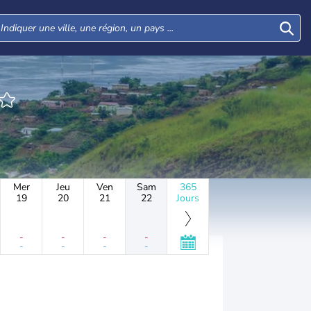
Mer
Jeu
Ven
Sam
365
19
20
21
22
Jours
-
-
-
-
-
-
-
-