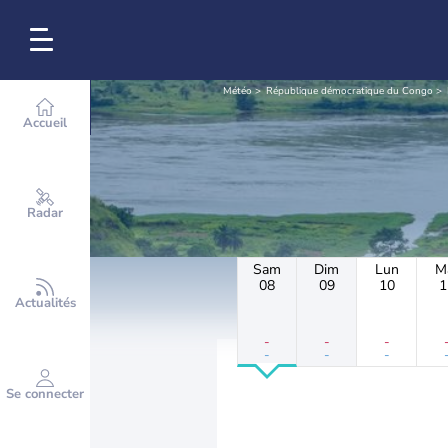
Météo
République démocratique du Congo
Accueil
Radar
Sam
Dim
Lun
M
08
09
10
1
Actualités
-
-
-
-
-
-
Se connecter