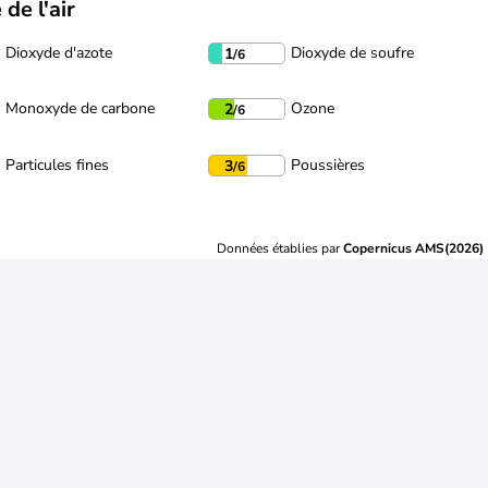
 de l'air
Dioxyde d'azote
Dioxyde de soufre
1
/6
Monoxyde de carbone
Ozone
2
/6
Particules fines
Poussières
3
/6
Données établies par
Copernicus AMS(2026)