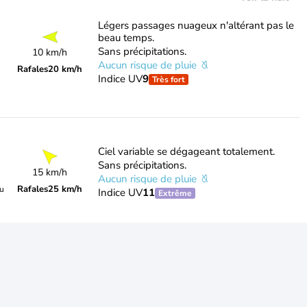
Légers passages nuageux n'altérant pas le
beau temps.
Sans précipitations.
10 km/h
Aucun risque de pluie
Rafales
20 km/h
Indice UV
9
Très fort
Ciel variable se dégageant totalement.
Sans précipitations.
15 km/h
Aucun risque de pluie
Rafales
25 km/h
du
Indice UV
11
Extrême