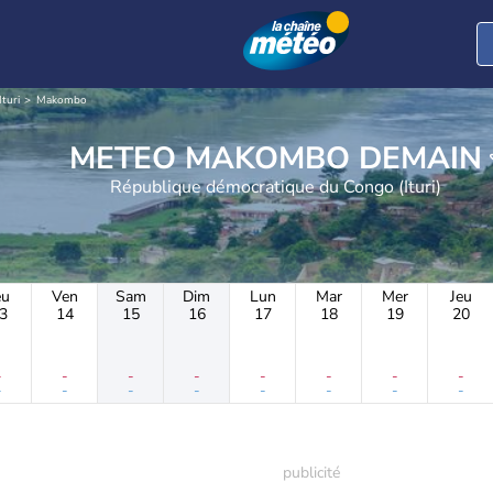
Ituri
Makombo
METEO MAKOMBO DEMAIN
République démocratique du Congo (Ituri)
eu
Ven
Sam
Dim
Lun
Mar
Mer
Jeu
3
14
15
16
17
18
19
20
-
-
-
-
-
-
-
-
-
-
-
-
-
-
-
-