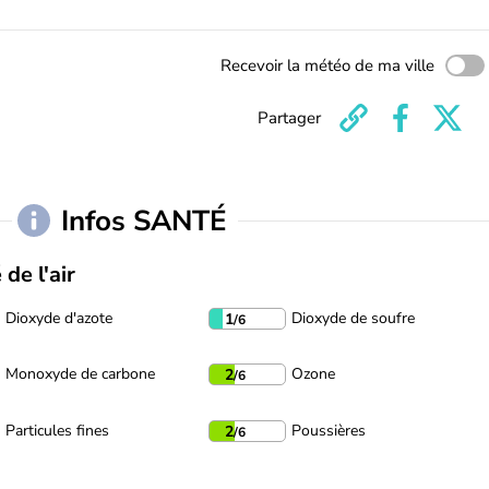
Recevoir la météo de ma ville
Partager
Infos SANTÉ
 de l'air
Dioxyde d'azote
Dioxyde de soufre
1
/6
Monoxyde de carbone
Ozone
2
/6
Particules fines
Poussières
2
/6