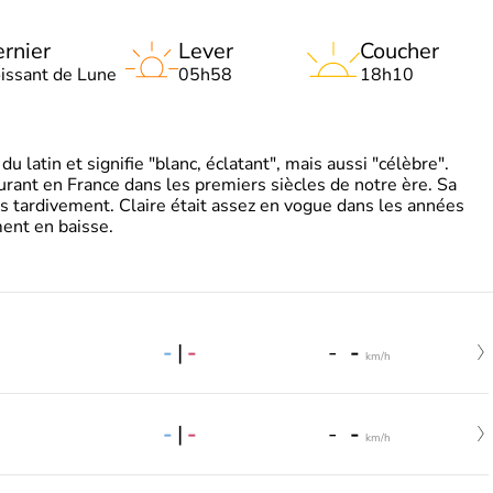
rnier
Lever
Coucher
oissant de Lune
05h58
18h10
 latin et signifie "blanc, éclatant", mais aussi "célèbre".
ourant en France dans les premiers siècles de notre ère. Sa
s tardivement. Claire était assez en vogue dans les années
ent en baisse.
-
|
-
-
-
km/h
-
|
-
-
-
km/h