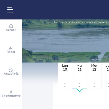
Météo
République démocratique du Congo
Accueil
Radar
Lun
Mar
Mer
J
10
11
12
1
Actualités
-
-
-
-
-
-
Se connecter