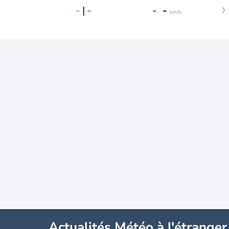
-
|
-
-
-
km/h
Actualités Météo à l'étranger