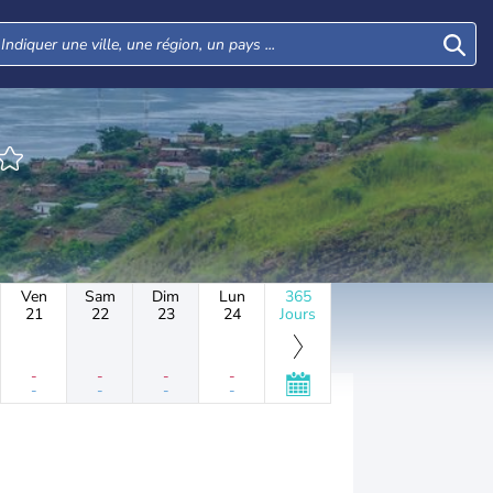
Ven
Sam
Dim
Lun
365
21
22
23
24
Jours
-
-
-
-
-
-
-
-