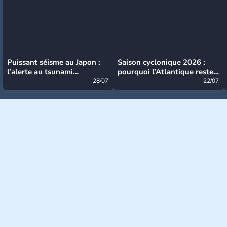
Puissant séisme au Japon :
Saison cyclonique 2026 :
l’alerte au tsunami
pourquoi l’Atlantique reste
désormais levée
28/07
très calme à ce stade ?
22/07