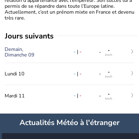
relation d’appartenance avec l’empereur. Son succès lui a
permis de se répandre dans toute l’Europe latine.
Actuellement, c’est un prénom mixte en France et devenu
très rare.
jours suivants
Demain,
-
-
|
-
-
Dimanche 09
km/h
-
-
|
-
Lundi 10
-
km/h
-
-
|
-
Mardi 11
-
km/h
Actualités Météo à l'étranger