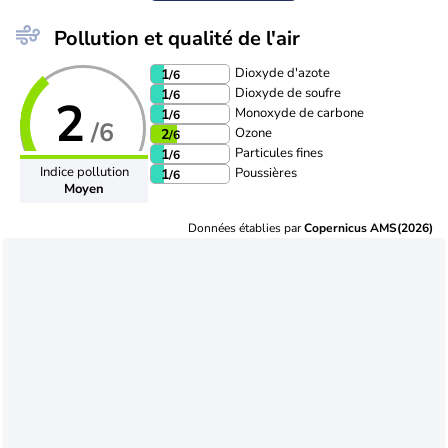
Pollution et qualité de l'air
Dioxyde d'azote
1
/6
Dioxyde de soufre
1
/6
2
Monoxyde de carbone
1
/6
/6
Ozone
2
/6
Particules fines
1
/6
Indice pollution
Poussières
1
/6
Moyen
Données établies par
Copernicus AMS(2026)