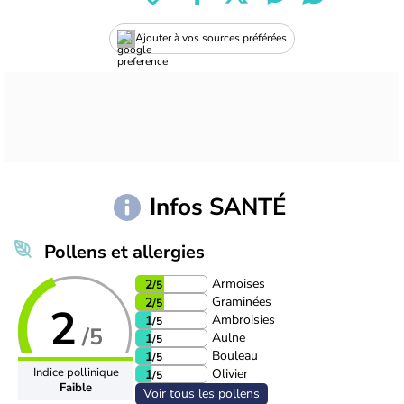
Ajouter à vos sources préférées
Infos SANTÉ
Pollens et allergies
Armoises
2
/5
Graminées
2
/5
2
Ambroisies
1
/5
/5
Aulne
1
/5
Bouleau
1
/5
Indice pollinique
Olivier
1
/5
Faible
Voir tous les pollens