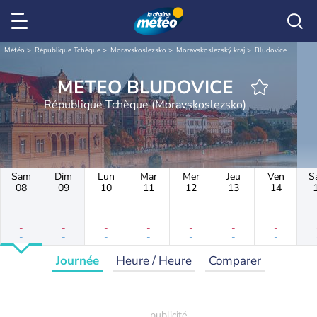
Météo
République Tchèque
Moravskoslezsko
Moravskoslezský kraj
Bludovice
METEO BLUDOVICE
République Tchèque (Moravskoslezsko)
Sam
Dim
Lun
Mar
Mer
Jeu
Ven
S
08
09
10
11
12
13
14
-
-
-
-
-
-
-
-
-
-
-
-
-
-
Journée
Heure / Heure
Comparer