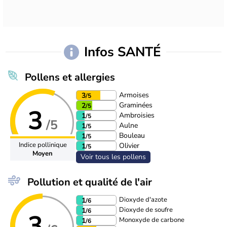
Infos SANTÉ
Pollens et allergies
Armoises
3
/5
Graminées
2
/5
3
Ambroisies
1
/5
/5
Aulne
1
/5
Bouleau
1
/5
Indice pollinique
Olivier
1
/5
Moyen
Voir tous les pollens
Pollution et qualité de l'air
Dioxyde d'azote
1
/6
Dioxyde de soufre
1
/6
3
Monoxyde de carbone
1
/6