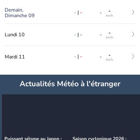
Demain,
-
-
|
-
-
Dimanche 09
km/h
-
-
|
-
Lundi 10
-
km/h
-
-
|
-
Mardi 11
-
km/h
Actualités Météo à l'étranger
Puissant séisme au Japon :
Saison cyclonique 2026 :