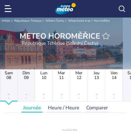
Météo
République Tchèque
Střední Čechy
Středočeský kraj
Horoměřice
METEO HOROMĚŘICE
République Tchèque (Střední Čechy)
Sam
Dim
Lun
Mar
Mer
Jeu
Ven
S
08
09
10
11
12
13
14
-
-
-
-
-
-
-
-
-
-
-
-
-
-
Journée
Heure / Heure
Comparer