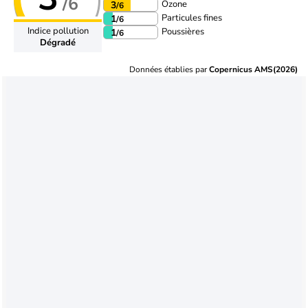
/6
Ozone
3
/6
Particules fines
1
/6
Indice pollution
Poussières
1
/6
Dégradé
Données établies par
Copernicus AMS(2026)