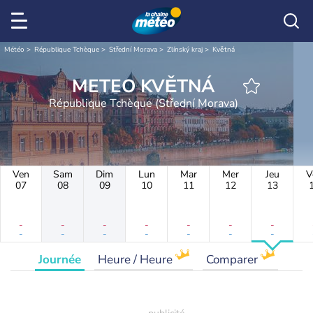
Météo
République Tchèque
Střední Morava
Zlínský kraj
Květná
METEO KVĚTNÁ
République Tchèque (Střední Morava)
Ven
Sam
Dim
Lun
Mar
Mer
Jeu
V
07
08
09
10
11
12
13
-
-
-
-
-
-
-
-
-
-
-
-
-
-
Journée
Heure / Heure
Comparer