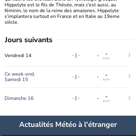
Hippolyte est le fils de Thésée, mais c’est aussi, au
féminin, le nom de la reine des amazones. Hippolyte
s’implantera surtout en France et en Italie au 19eme
siècle.
jours suivants
-
-
|
-
Vendredi 14
-
km/h
Ce week-end,
-
-
|
-
-
Samedi 15
km/h
-
-
|
-
Dimanche 16
-
km/h
Actualités Météo à l'étranger