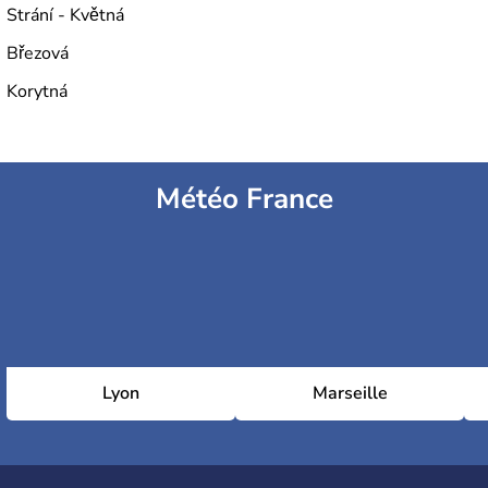
Strání - Květná
Březová
Korytná
Météo France
Lyon
Marseille