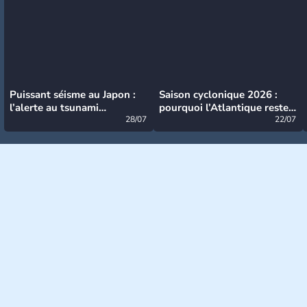
Puissant séisme au Japon :
Saison cyclonique 2026 :
l’alerte au tsunami
pourquoi l’Atlantique reste
désormais levée
28/07
très calme à ce stade ?
22/07