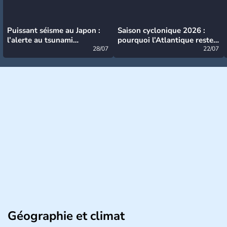
Puissant séisme au Japon :
Saison cyclonique 2026 :
l’alerte au tsunami
pourquoi l’Atlantique reste
désormais levée
28/07
très calme à ce stade ?
22/07
Géographie et climat