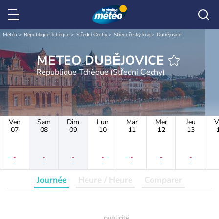
Météo
République Tchèque
Střední Čechy
Středočeský kraj
Dubějovice
METEO DUBĚJOVICE
République Tchèque (Střední Čechy)
Ven
Sam
Dim
Lun
Mar
Mer
Jeu
V
07
08
09
10
11
12
13
-
-
-
-
-
-
-
-
-
-
-
-
-
-
Journée
Heure / Heure
Comparer