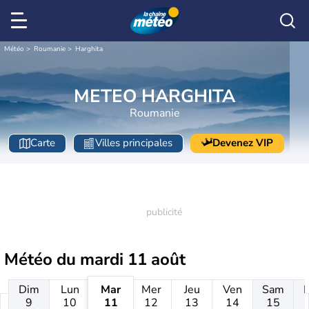
Météo
Roumanie
Harghita
METEO HARGHITA
Roumanie
Carte
Villes principales
Devenez VIP
Météo du
mardi 11 août
Dim
Lun
Mar
Mer
Jeu
Ven
Sam
9
10
11
12
13
14
15