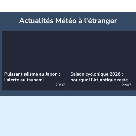
Actualités Météo à l'étranger
Puissant séisme au Japon :
Saison cyclonique 2026 :
l’alerte au tsunami
pourquoi l’Atlantique reste
désormais levée
28/07
très calme à ce stade ?
22/07