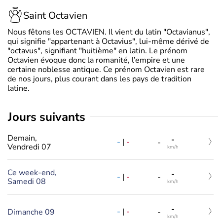
Saint Octavien
Nous fêtons les OCTAVIEN. Il vient du latin "Octavianus",
qui signifie "appartenant à Octavius", lui-même dérivé de
"octavus", signifiant "huitième" en latin. Le prénom
Octavien évoque donc la romanité, l’empire et une
certaine noblesse antique. Ce prénom Octavien est rare
de nos jours, plus courant dans les pays de tradition
latine.
jours suivants
Demain,
-
-
|
-
-
Vendredi 07
km/h
Ce week-end,
-
-
|
-
-
Samedi 08
km/h
-
-
|
-
Dimanche 09
-
km/h