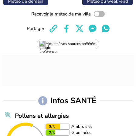
Météo de demain
Météo du week-end
Recevoir la météo de ma ville
Partager
Ajouter à vos sources préférées
Infos SANTÉ
Pollens et allergies
Ambroisies
3
/5
Graminées
2
/5