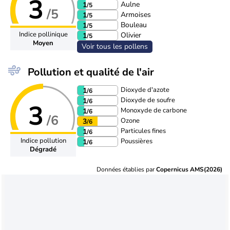
3
Aulne
1
/5
/5
Armoises
1
/5
Bouleau
1
/5
Indice pollinique
Olivier
1
/5
Moyen
Voir tous les pollens
Pollution et qualité de l'air
Dioxyde d'azote
1
/6
Dioxyde de soufre
1
/6
3
Monoxyde de carbone
1
/6
/6
Ozone
3
/6
Particules fines
1
/6
Indice pollution
Poussières
1
/6
Dégradé
Données établies par
Copernicus AMS(2026)