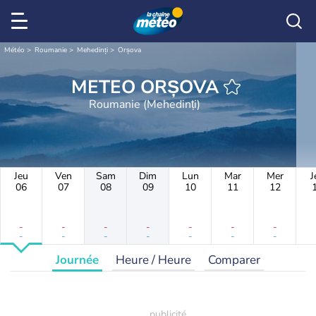
Météo
Roumanie
Mehedinți
Orșova
METEO ORȘOVA
Roumanie (Mehedinți)
Jeu
Ven
Sam
Dim
Lun
Mar
Mer
J
06
07
08
09
10
11
12
-
-
-
-
-
-
-
-
-
-
-
-
-
-
Journée
Heure / Heure
Comparer