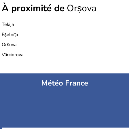
À proximité de
Orșova
Tekija
Eșelnița
Orșova
Vârciorova
Météo France