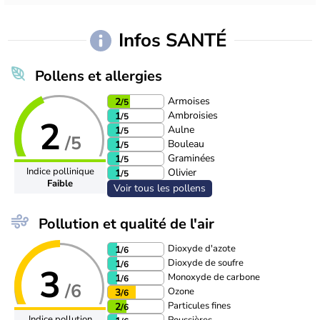
Infos SANTÉ
Pollens et allergies
Armoises
2
/5
Ambroisies
1
/5
2
Aulne
1
/5
/5
Bouleau
1
/5
Graminées
1
/5
Indice pollinique
Olivier
1
/5
Faible
Voir tous les pollens
Pollution et qualité de l'air
Dioxyde d'azote
1
/6
Dioxyde de soufre
1
/6
3
Monoxyde de carbone
1
/6
/6
Ozone
3
/6
Particules fines
2
/6
Indice pollution