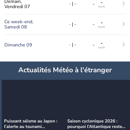
Demain,
-
-
|
-
-
Vendredi 07
km/h
Ce week-end,
-
-
|
-
-
Samedi 08
km/h
-
-
|
-
Dimanche 09
-
km/h
Actualités Météo à l'étranger
Puissant séisme au Japon :
Saison cyclonique 2026 :
l’alerte au tsunami
pourquoi l’Atlantique reste