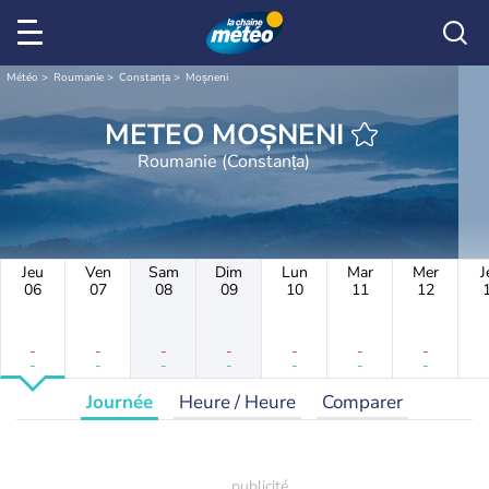
Météo
Roumanie
Constanța
Moșneni
METEO MOȘNENI
Roumanie (Constanța)
Jeu
Ven
Sam
Dim
Lun
Mar
Mer
J
06
07
08
09
10
11
12
-
-
-
-
-
-
-
-
-
-
-
-
-
-
Journée
Heure / Heure
Comparer