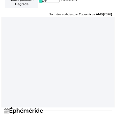
Poussières
1
/6
Dégradé
Données établies par
Copernicus AMS(2026)
Éphéméride