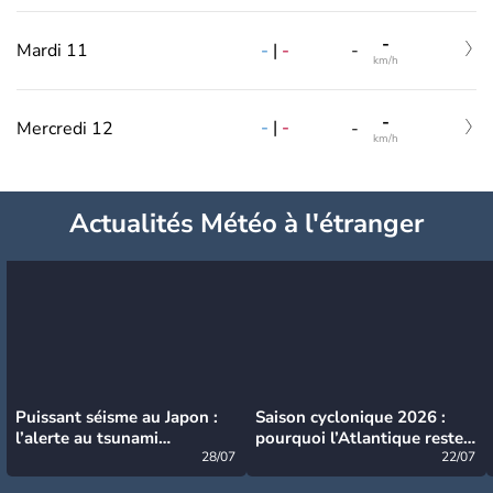
-
-
|
-
Mardi 11
-
km/h
-
-
|
-
Mercredi 12
-
km/h
Actualités Météo à l'étranger
Puissant séisme au Japon :
Saison cyclonique 2026 :
l’alerte au tsunami
pourquoi l’Atlantique reste
désormais levée
28/07
très calme à ce stade ?
22/07