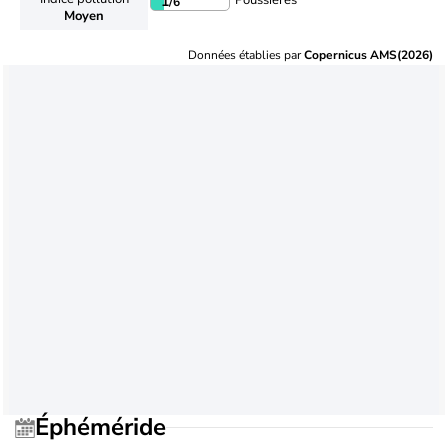
Poussières
1
/6
Moyen
Données établies par
Copernicus AMS(2026)
Éphéméride