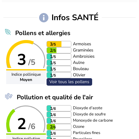
Infos SANTÉ
Pollens et allergies
Armoises
3
/5
Graminées
2
/5
3
Ambroisies
1
/5
/5
Aulne
1
/5
Bouleau
1
/5
Indice pollinique
Olivier
1
/5
Moyen
Voir tous les pollens
Pollution et qualité de l'air
Dioxyde d'azote
1
/6
Dioxyde de soufre
1
/6
2
Monoxyde de carbone
1
/6
/6
Ozone
2
/6
Particules fines
1
/6
Indice pollution