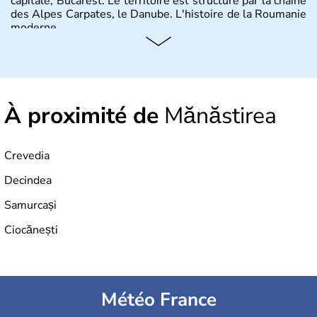
capitale, Bucarest. Le territoire est structuré par la chaîne
des Alpes Carpates, le Danube. L'histoire de la Roumanie
moderne.
À proximité de
Mănăstirea
Crevedia
Decindea
Samurcași
Ciocănești
Météo France