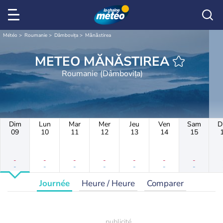
Météo
Roumanie
Dâmbovița
Mănăstirea
METEO MĂNĂSTIREA
Roumanie (Dâmbovița)
Dim
Lun
Mar
Mer
Jeu
Ven
Sam
D
09
10
11
12
13
14
15
-
-
-
-
-
-
-
-
-
-
-
-
-
-
Journée
Heure / Heure
Comparer