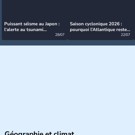
Puissant séisme au Japon :
Saison cyclonique 2026 :
l’alerte au tsunami
pourquoi l’Atlantique reste
désormais levée
28/07
très calme à ce stade ?
22/07
Géographie et climat