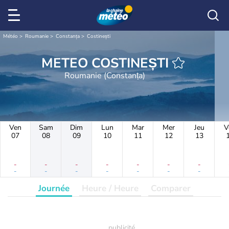
Météo
Roumanie
Constanța
Costinești
METEO COSTINEȘTI
Roumanie (Constanța)
Ven
Sam
Dim
Lun
Mar
Mer
Jeu
V
07
08
09
10
11
12
13
-
-
-
-
-
-
-
-
-
-
-
-
-
-
Journée
Heure / Heure
Comparer